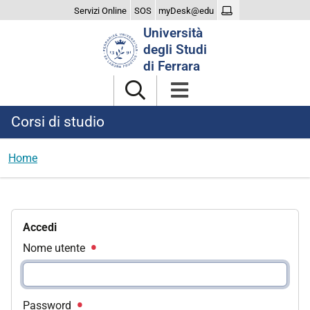
Servizi Online
SOS
myDesk@edu
Cerca
Università
nel
degli Studi
sito
di Ferrara
Corsi di studio
Home
Accedi
Nome utente
Password