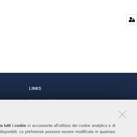
LINKS
Accessibilità
1
Dichiarazione di accessibilità
Protezione dati personali
a tutti i cookie
si acconsente all’utilizzo dei cookie analytics e di
Cookies
 disponibili. Le preferenze possono essere modificate in qualsiasi