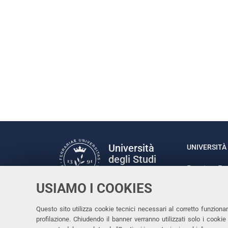
Università
UNIVERSITÀ 
degli Studi
Rettrice: P
di Ferrara
via Ludovic
USIAMO I COOKIES
C.F. 80007
Seguici su
Questo sito utilizza cookie tecnici necessari al corretto funziona
Facebook
Linkedin
Instagram
Youtube
profilazione. Chiudendo il banner verranno utilizzati solo i cook