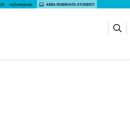
OS
myDesk@edu
AREA RISERVATA STUDENTI