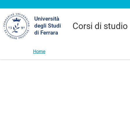
Cerca
Università
nel
Corsi di studio
degli Studi
sito
di Ferrara
Home