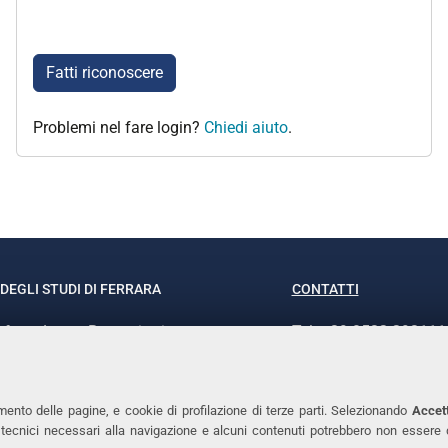
Fatti riconoscere
Problemi nel fare login?
Chiedi aiuto
.
DEGLI STUDI DI FERRARA
CONTATTI
rof.ssa Laura Ramaciotti
Tel. +39 0532 293111
o Ariosto, 35 - 44121 Ferrara
Fax. +39 0532 29303
370382 - P.IVA 00434690384
PEC
mento delle pagine, e cookie di profilazione di terze parti. Selezionando
Accett
ie tecnici necessari alla navigazione e alcuni contenuti potrebbero non essere