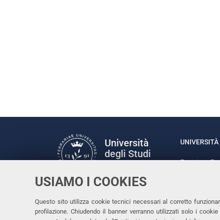
Università
UNIVERSITÀ 
degli Studi
Rettrice: P
di Ferrara
via Ludovic
USIAMO I COOKIES
C.F. 80007
Seguici su
Questo sito utilizza cookie tecnici necessari al corretto funziona
Facebook
Linkedin
Instagram
Youtube
profilazione. Chiudendo il banner verranno utilizzati solo i cook