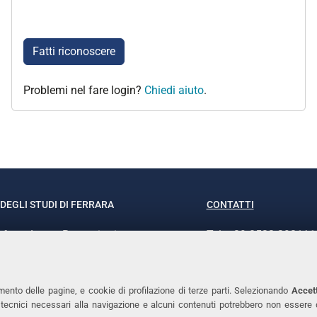
Fatti riconoscere
Problemi nel fare login?
Chiedi aiuto
.
DEGLI STUDI DI FERRARA
CONTATTI
rof.ssa Laura Ramaciotti
Tel. +39 0532 293111
o Ariosto, 35 - 44121 Ferrara
Fax. +39 0532 29303
370382 - P.IVA 00434690384
PEC
mento delle pagine, e cookie di profilazione di terze parti. Selezionando
Accett
ie tecnici necessari alla navigazione e alcuni contenuti potrebbero non essere