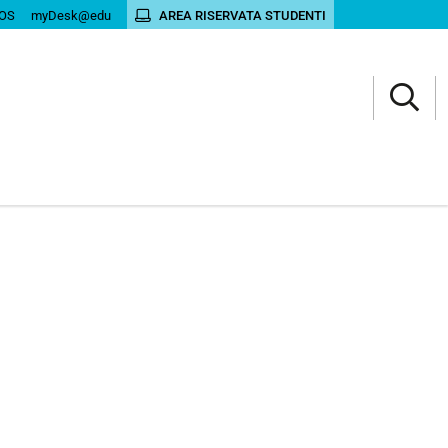
OS
myDesk@edu
AREA RISERVATA STUDENTI