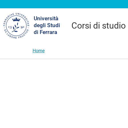
Cerca
Università
nel
Corsi di studio
degli Studi
sito
di Ferrara
Home