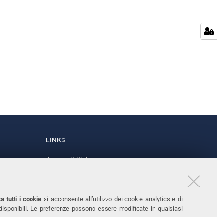
LINKS
Accessibilità
1
Dichiarazione di accessibilità
Protezione dati personali
a tutti i cookie
si acconsente all’utilizzo dei cookie analytics e di
Cookies
 disponibili. Le preferenze possono essere modificate in qualsiasi