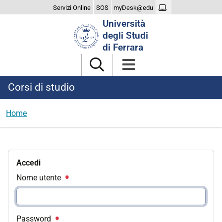
Servizi Online
SOS
myDesk@edu
Cerca
Università
nel
degli Studi
sito
di Ferrara
Corsi di studio
Home
Accedi
Nome utente
Password