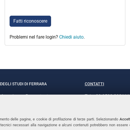
Fatti riconoscere
Problemi nel fare login?
Chiedi aiuto
.
DEGLI STUDI DI FERRARA
CONTATTI
rof.ssa Laura Ramaciotti
Tel. +39 0532 293111
o Ariosto, 35 - 44121 Ferrara
Fax. +39 0532 29303
370382 - P.IVA 00434690384
PEC
mento delle pagine, e cookie di profilazione di terze parti. Selezionando
Accett
ie tecnici necessari alla navigazione e alcuni contenuti potrebbero non essere