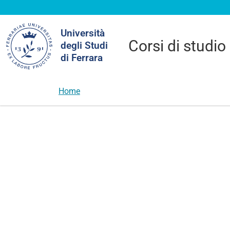
Cerca
Università
nel
Corsi di studio
degli Studi
sito
di Ferrara
Home