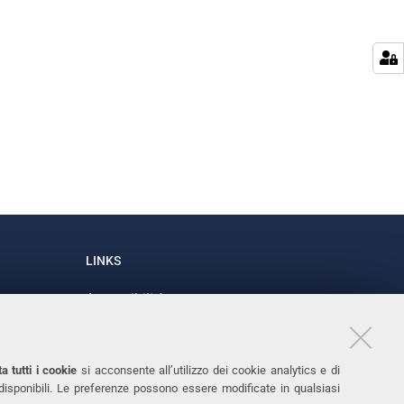
LINKS
Accessibilità
1
Dichiarazione di accessibilità
Protezione dati personali
a tutti i cookie
si acconsente all’utilizzo dei cookie analytics e di
Cookies
 disponibili. Le preferenze possono essere modificate in qualsiasi