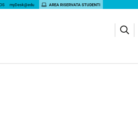
OS
myDesk@edu
AREA RISERVATA STUDENTI