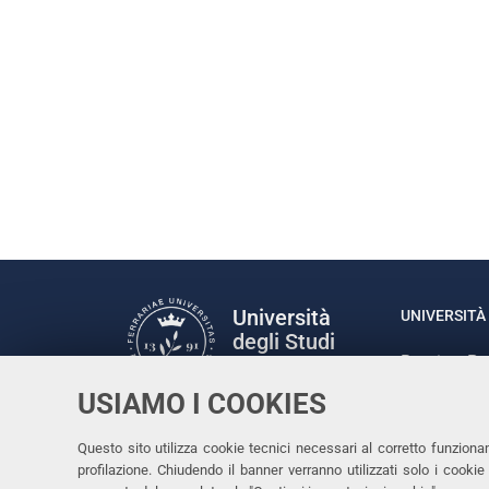
Università
UNIVERSITÀ 
degli Studi
Rettrice: P
di Ferrara
via Ludovic
USIAMO I COOKIES
C.F. 80007
Seguici su
Questo sito utilizza cookie tecnici necessari al corretto funziona
Facebook
Linkedin
Instagram
Youtube
profilazione. Chiudendo il banner verranno utilizzati solo i cook