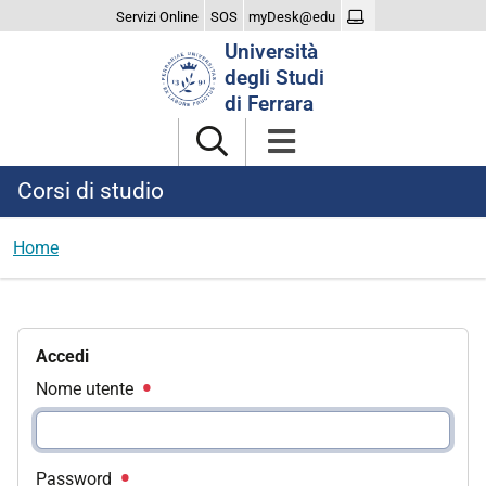
Servizi Online
SOS
myDesk@edu
Cerca
Università
nel
degli Studi
sito
di Ferrara
Corsi di studio
Home
Accedi
Nome utente
Password