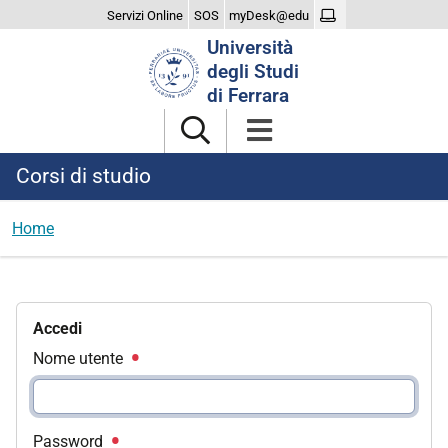
Servizi Online
SOS
myDesk@edu
Cerca
Università
nel
degli Studi
sito
di Ferrara
Corsi di studio
Home
Accedi
Nome utente
Password