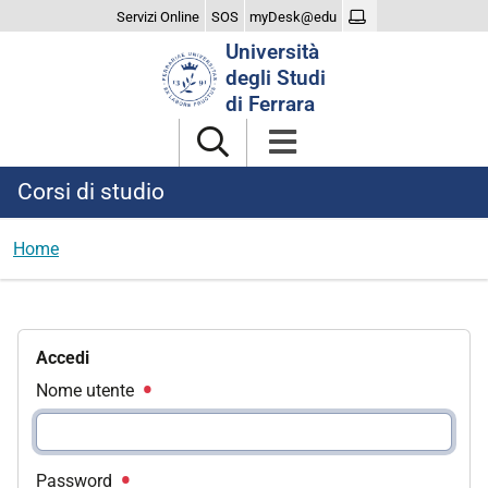
Servizi Online
SOS
myDesk@edu
Cerca
Università
nel
degli Studi
sito
di Ferrara
Corsi di studio
Home
Accedi
Nome utente
Password