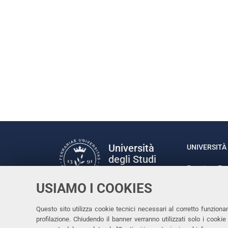
Università
UNIVERSITÀ 
degli Studi
Rettrice: P
di Ferrara
via Ludovic
USIAMO I COOKIES
C.F. 80007
Seguici su
Questo sito utilizza cookie tecnici necessari al corretto funziona
Facebook
Linkedin
Instagram
Youtube
profilazione. Chiudendo il banner verranno utilizzati solo i cook