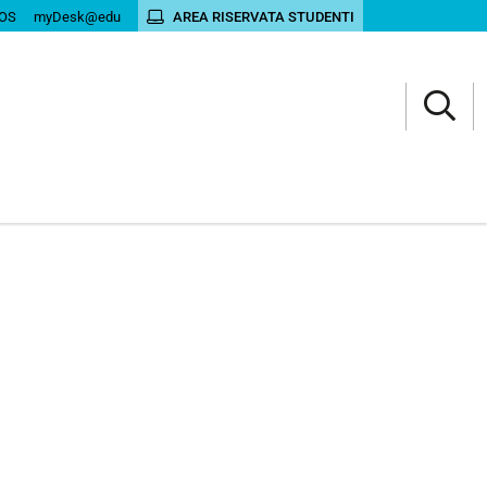
OS
myDesk@edu
AREA RISERVATA STUDENTI