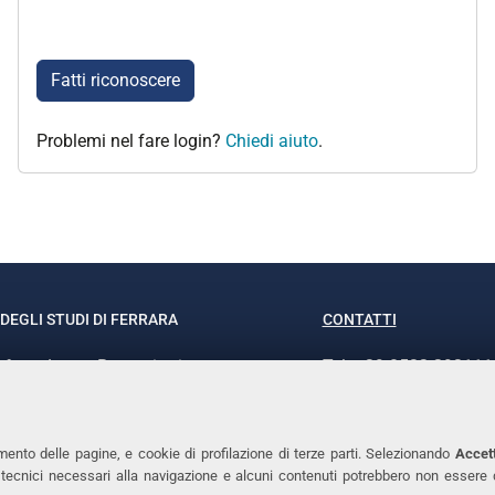
Fatti riconoscere
Problemi nel fare login?
Chiedi aiuto
.
DEGLI STUDI DI FERRARA
CONTATTI
rof.ssa Laura Ramaciotti
Tel. +39 0532 293111
o Ariosto, 35 - 44121 Ferrara
Fax. +39 0532 29303
370382 - P.IVA 00434690384
PEC
mento delle pagine, e cookie di profilazione di terze parti. Selezionando
Accett
ie tecnici necessari alla navigazione e alcuni contenuti potrebbero non essere