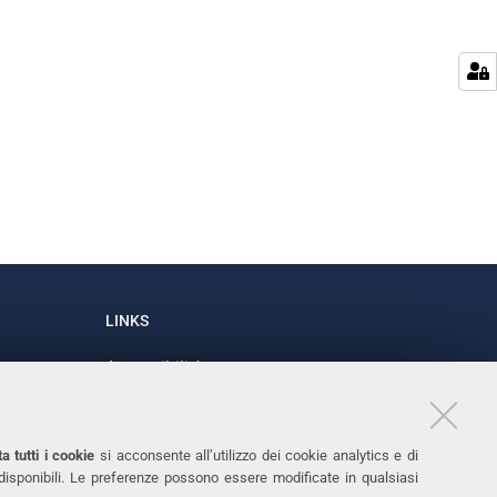
LINKS
Accessibilità
1
Dichiarazione di accessibilità
Protezione dati personali
a tutti i cookie
si acconsente all’utilizzo dei cookie analytics e di
Cookies
 disponibili. Le preferenze possono essere modificate in qualsiasi