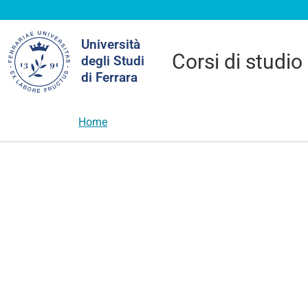
Cerca
Università
nel
Corsi di studio
degli Studi
sito
di Ferrara
Home