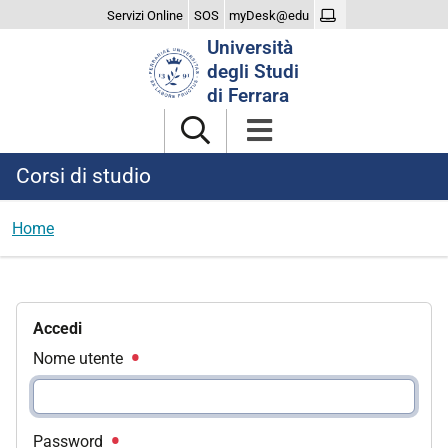
Servizi Online
SOS
myDesk@edu
Cerca
Università
nel
degli Studi
sito
di Ferrara
Corsi di studio
Home
Accedi
Nome utente
Password