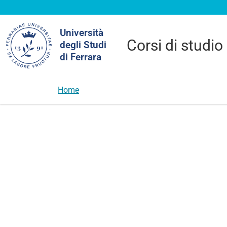
Cerca
Università
nel
Corsi di studio
degli Studi
sito
di Ferrara
Home