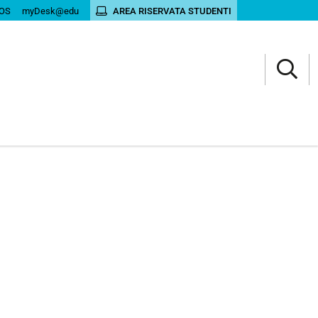
OS
myDesk@edu
AREA RISERVATA STUDENTI