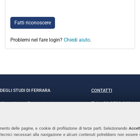
Fatti riconoscere
Problemi nel fare login?
Chiedi aiuto
.
DEGLI STUDI DI FERRARA
CONTATTI
rof.ssa Laura Ramaciotti
Tel. +39 0532 293111
o Ariosto, 35 - 44121 Ferrara
Fax. +39 0532 29303
370382 - P.IVA 00434690384
PEC
mento delle pagine, e cookie di profilazione di terze parti. Selezionando
Accett
ie tecnici necessari alla navigazione e alcuni contenuti potrebbero non essere