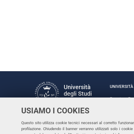
Università
UNIVERSITÀ 
degli Studi
Rettrice: P
di Ferrara
via Ludovic
USIAMO I COOKIES
C.F. 80007
Seguici su
Questo sito utilizza cookie tecnici necessari al corretto funziona
Facebook
Linkedin
Instagram
Youtube
profilazione. Chiudendo il banner verranno utilizzati solo i cook