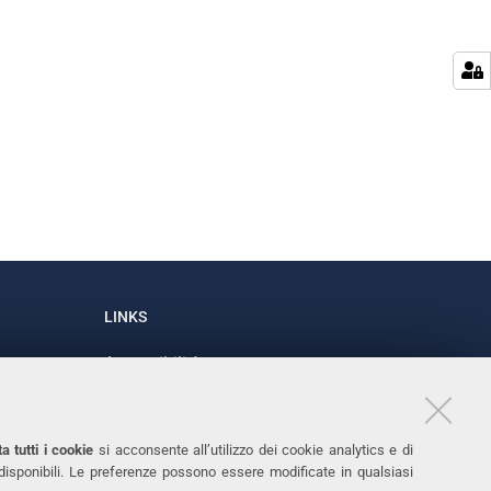
LINKS
Accessibilità
1
Dichiarazione di accessibilità
Protezione dati personali
a tutti i cookie
si acconsente all’utilizzo dei cookie analytics e di
Cookies
 disponibili. Le preferenze possono essere modificate in qualsiasi