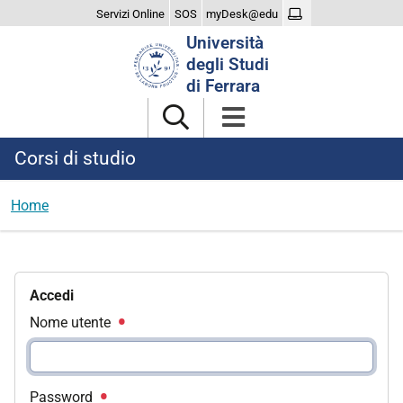
Servizi Online
SOS
myDesk@edu
Cerca
Università
nel
degli Studi
sito
di Ferrara
Corsi di studio
Home
Accedi
Nome utente
Password