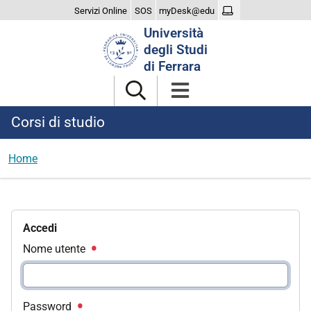
Servizi Online
SOS
myDesk@edu
Cerca
Università
nel
degli Studi
sito
di Ferrara
Corsi di studio
Home
Accedi
Nome utente
Password