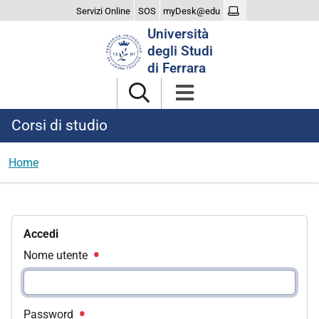
Servizi Online
SOS
myDesk@edu
Cerca
Università
nel
degli Studi
sito
di Ferrara
Corsi di studio
Home
Accedi
Nome utente
Password