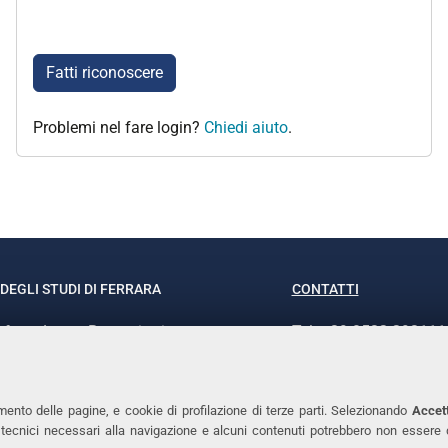
Fatti riconoscere
Problemi nel fare login?
Chiedi aiuto
.
DEGLI STUDI DI FERRARA
CONTATTI
rof.ssa Laura Ramaciotti
Tel. +39 0532 293111
o Ariosto, 35 - 44121 Ferrara
Fax. +39 0532 29303
370382 - P.IVA 00434690384
PEC
mento delle pagine, e cookie di profilazione di terze parti. Selezionando
Accett
ie tecnici necessari alla navigazione e alcuni contenuti potrebbero non essere