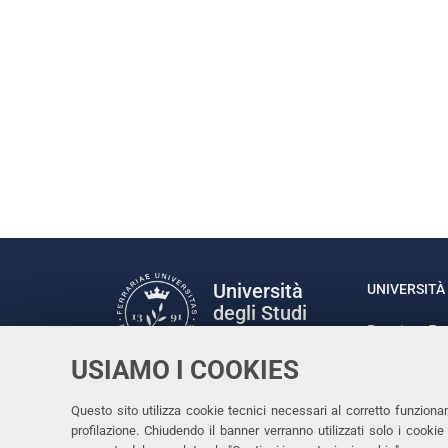
Università
UNIVERSITÀ 
degli Studi
Rettrice: P
di Ferrara
via Ludovic
USIAMO I COOKIES
C.F. 80007
Seguici su
Questo sito utilizza cookie tecnici necessari al corretto funziona
Facebook
Linkedin
Instagram
Youtube
profilazione. Chiudendo il banner verranno utilizzati solo i cook