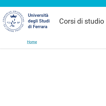
Cerca
Università
nel
Corsi di studio
degli Studi
sito
di Ferrara
Home