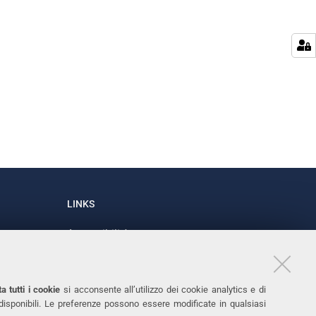
LINKS
Accessibilità
1
Dichiarazione di accessibilità
Protezione dati personali
a tutti i cookie
si acconsente all’utilizzo dei cookie analytics e di
Cookies
 disponibili. Le preferenze possono essere modificate in qualsiasi