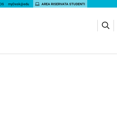
OS
myDesk@edu
AREA RISERVATA STUDENTI