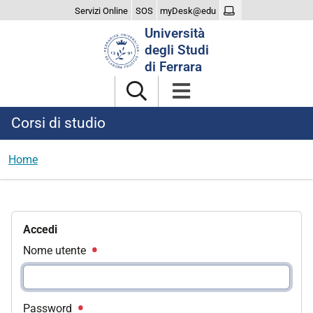
Servizi Online
SOS
myDesk@edu
Cerca
Università
nel
degli Studi
sito
di Ferrara
Corsi di studio
Home
Accedi
Nome utente
Password