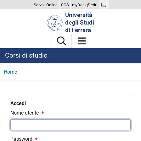
Servizi Online
SOS
myDesk@edu
Cerca
Università
nel
degli Studi
sito
di Ferrara
Corsi di studio
Home
Accedi
Nome utente
Password