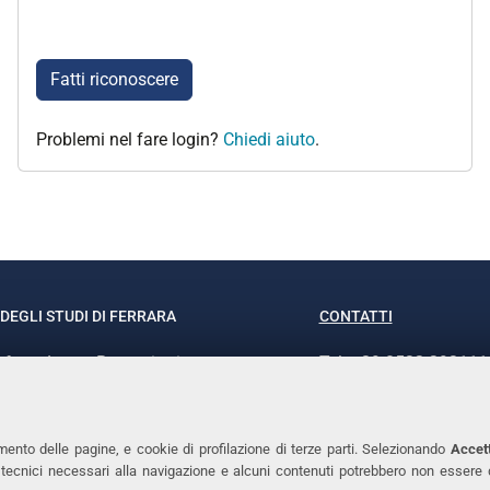
Fatti riconoscere
Problemi nel fare login?
Chiedi aiuto
.
DEGLI STUDI DI FERRARA
CONTATTI
rof.ssa Laura Ramaciotti
Tel. +39 0532 293111
o Ariosto, 35 - 44121 Ferrara
Fax. +39 0532 29303
370382 - P.IVA 00434690384
PEC
mento delle pagine, e cookie di profilazione di terze parti. Selezionando
Accett
ie tecnici necessari alla navigazione e alcuni contenuti potrebbero non essere