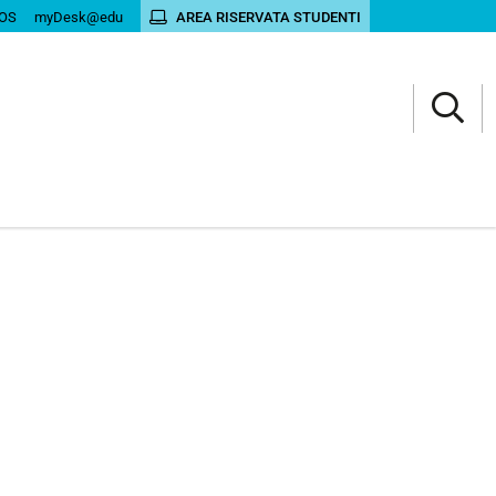
OS
myDesk@edu
AREA RISERVATA STUDENTI