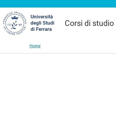
Cerca
Università
nel
Corsi di studio
degli Studi
sito
di Ferrara
Home