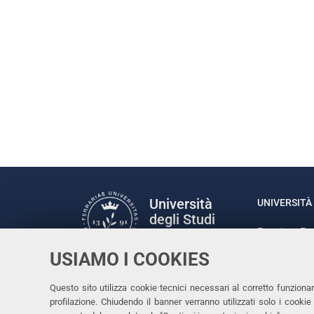
Università
UNIVERSITÀ 
degli Studi
Rettrice: P
di Ferrara
via Ludovic
USIAMO I COOKIES
C.F. 80007
Seguici su
Questo sito utilizza cookie tecnici necessari al corretto funziona
Facebook
Linkedin
Instagram
Youtube
profilazione. Chiudendo il banner verranno utilizzati solo i cook