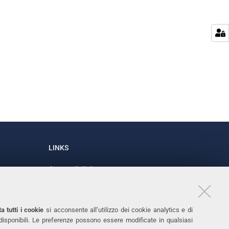
LINKS
Accessibilità
1
Dichiarazione di accessibilità
Protezione dati personali
a tutti i cookie
si acconsente all’utilizzo dei cookie analytics e di
Cookies
 disponibili. Le preferenze possono essere modificate in qualsiasi