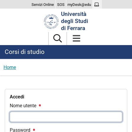
Servizi Online
SOS
myDesk@edu
Cerca
Università
nel
degli Studi
sito
di Ferrara
Corsi di studio
Home
Accedi
Nome utente
Password