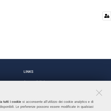
LINKS
Accessibilità
1
Dichiarazione di accessibilità
Protezione dati personali
a tutti i cookie
si acconsente all’utilizzo dei cookie analytics e di
Cookies
 disponibili. Le preferenze possono essere modificate in qualsiasi