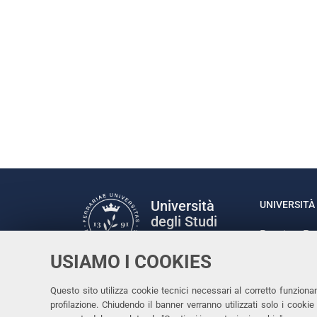
Università
UNIVERSITÀ 
degli Studi
Rettrice: P
di Ferrara
via Ludovic
USIAMO I COOKIES
C.F. 80007
Seguici su
Questo sito utilizza cookie tecnici necessari al corretto funziona
Facebook
Linkedin
Instagram
Youtube
profilazione. Chiudendo il banner verranno utilizzati solo i cook