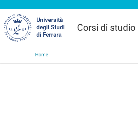
Cerca
Università
nel
Corsi di studio
degli Studi
sito
di Ferrara
Home