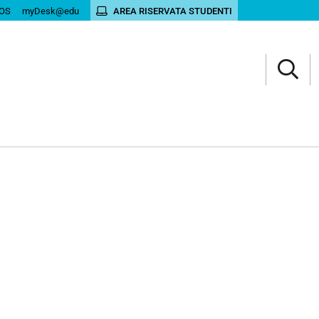
OS
myDesk@edu
AREA RISERVATA STUDENTI