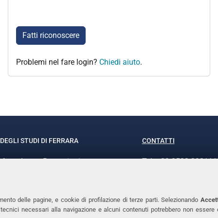
Fatti riconoscere
Problemi nel fare login?
Chiedi aiuto
.
DEGLI STUDI DI FERRARA
CONTATTI
rof.ssa Laura Ramaciotti
Tel. +39 0532 293111
o Ariosto, 35 - 44121 Ferrara
Fax. +39 0532 29303
370382 - P.IVA 00434690384
PEC
mento delle pagine, e cookie di profilazione di terze parti. Selezionando
Accett
ie tecnici necessari alla navigazione e alcuni contenuti potrebbero non essere