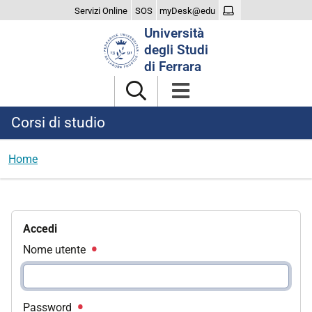
Servizi Online
SOS
myDesk@edu
Cerca
Università
nel
degli Studi
sito
di Ferrara
Corsi di studio
Home
Accedi
Nome utente
Password