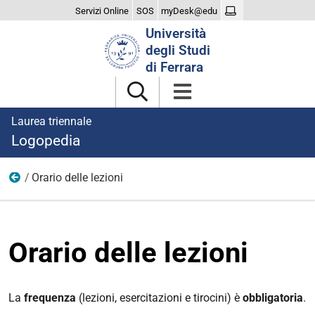
Servizi Online
SOS
myDesk@edu
Cerca
Università
nel
degli Studi
sito
di Ferrara
Laurea triennale
Logopedia
Orario delle lezioni
Didattica
Orario delle lezioni
La
frequenza
(lezioni, esercitazioni e tirocini) è
obbligatoria
.