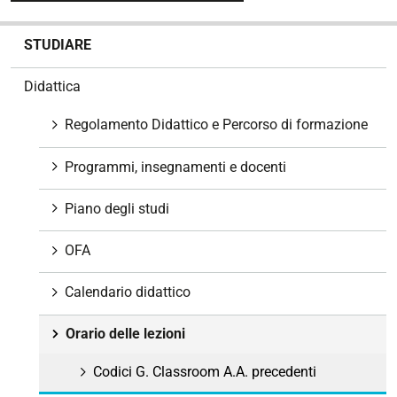
N
STUDIARE
a
v
Didattica
i
g
Regolamento Didattico e Percorso di formazione
a
z
Programmi, insegnamenti e docenti
i
o
Piano degli studi
n
e
OFA
Calendario didattico
Orario delle lezioni
Codici G. Classroom A.A. precedenti