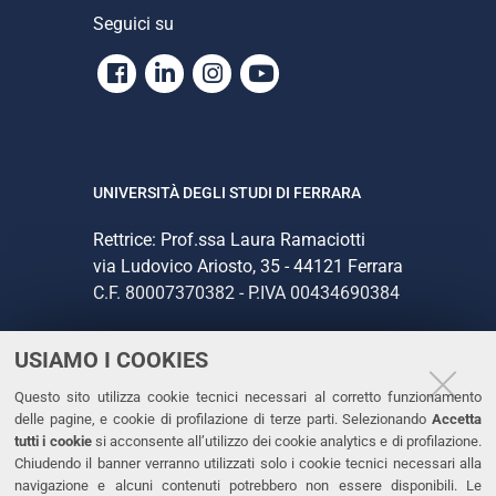
Seguici su
Facebook
Linkedin
Instagram
Youtube
UNIVERSITÀ DEGLI STUDI DI FERRARA
Rettrice: Prof.ssa Laura Ramaciotti
via Ludovico Ariosto, 35 - 44121 Ferrara
C.F. 80007370382 - P.IVA 00434690384
USIAMO I COOKIES
CONTATTI
Questo sito utilizza cookie tecnici necessari al corretto funzionamento
Tel. +39 0532 293111
delle pagine, e cookie di profilazione di terze parti. Selezionando
Accetta
Fax. +39 0532 293031
tutti i cookie
si acconsente all’utilizzo dei cookie analytics e di profilazione.
PEC
Chiudendo il banner verranno utilizzati solo i cookie tecnici necessari alla
navigazione e alcuni contenuti potrebbero non essere disponibili. Le