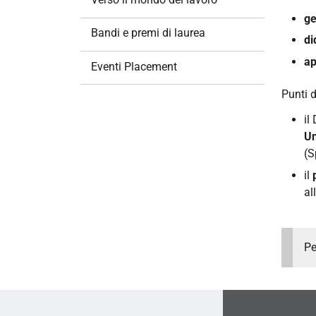
i
ge
o
Bandi e premi di laurea
di
n
ap
e
Eventi Placement
Punti d
il
Un
(S
il
al
Pe