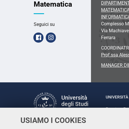
Matematica
DIPARTIMENT
MATEMATICA
INFORMATIC
Complesso Ma
Seguici su
Via Machiavel
Facebook
Instagram
Ferrara
COORDINATR
Prof.ssa Ales
MANAGER DI
Università
UNIVERSITÀ 
degli Studi
Rettrice: P
di Ferrara
via Ludovic
USIAMO I COOKIES
C.F. 80007
Seguici su