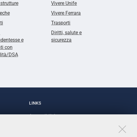
 strutture
Vivere Unife
teche
Vivere Ferrara
ti
Trasporti
i
Diritti, salute e
udentesse e
sicurezza
ti con
lità/DSA
LINKS
Accessibilità
1
Dichiarazione di accessibilità
Protezione dati personali