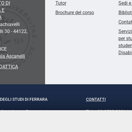
O DI
Tutor
Sedi e
 E
Brochure del corso
Biblio
A
Contat
chiavelli
li 30 - 44122,
Serviz
per st
studen
ICE
Disabi
sia Ascanelli
DATTICA
DEGLI STUDI DI FERRARA
CONTATTI
rof.ssa Laura Ramaciotti
Tel. +39 0532 293111
o Ariosto, 35 - 44121 Ferrara
Fax. +39 0532 29303
370382 - P.IVA 00434690384
PEC