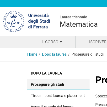
Cerca
Università
nel
Laurea triennale
degli Studi
sito
Matematica
di Ferrara
IL CORSO
ISCRIVER
Home
Dopo la laurea
Proseguire gli studi
N
DOPO LA LAUREA
a
Pr
v
Proseguire gli studi
i
g
Tirocini post laurea e placement
Sbocco 
a
Presso 
z
Verso il mondo del lavoro