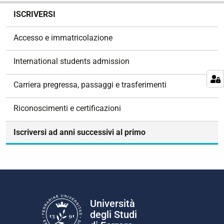
N
ISCRIVERSI
a
v
Accesso e immatricolazione
i
g
International students admission
a
z
Carriera pregressa, passaggi e trasferimenti
i
o
Riconoscimenti e certificazioni
n
e
Iscriversi ad anni successivi al primo
Università
degli Studi