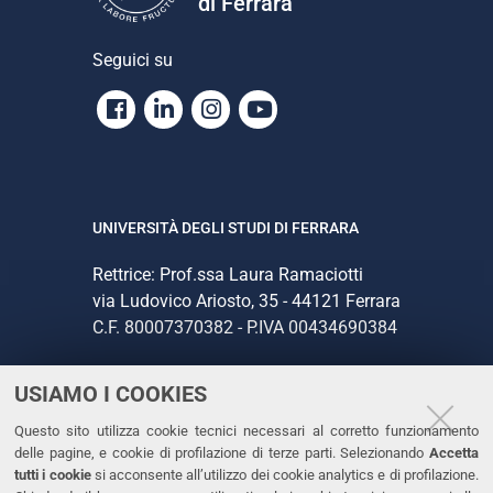
di Ferrara
Seguici su
Facebook
Linkedin
Instagram
Youtube
UNIVERSITÀ DEGLI STUDI DI FERRARA
Rettrice: Prof.ssa Laura Ramaciotti
via Ludovico Ariosto, 35 - 44121 Ferrara
C.F. 80007370382 - P.IVA 00434690384
USIAMO I COOKIES
CONTATTI
Questo sito utilizza cookie tecnici necessari al corretto funzionamento
Tel. +39 0532 293111
delle pagine, e cookie di profilazione di terze parti. Selezionando
Accetta
Fax. +39 0532 293031
tutti i cookie
si acconsente all’utilizzo dei cookie analytics e di profilazione.
PEC