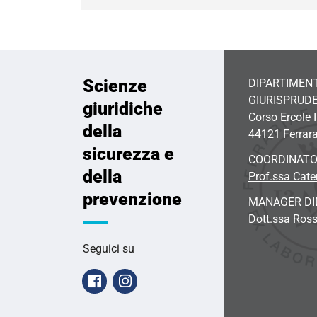
Scienze
DIPARTIMENT
GIURISPRUD
giuridiche
Corso Ercole I
della
44121 Ferrar
sicurezza e
COORDINATO
della
Prof.ssa Cate
prevenzione
MANAGER DI
Dott.ssa Ross
Seguici su
Facebook
Instagram