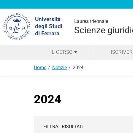
Cerca
Università
nel
Laurea triennale
degli Studi
sito
Scienze giuridi
di Ferrara
IL CORSO
ISCRIVER
Home
Notizie
2024
2024
FILTRA I RISULTATI