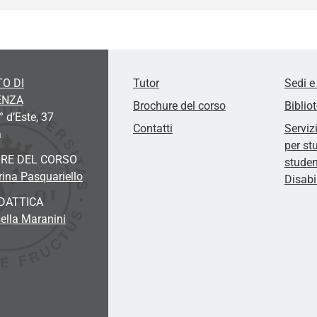
O DI
Tutor
Sedi e
ENZA
Brochure del corso
Biblio
° d’Este, 37
Contatti
Serviz
a
per st
RE DEL CORSO
studen
rina Pasquariello
Disabi
DATTICA
ella Maranini