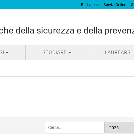
Redazione
Servizi Online
S
che della sicurezza e della preven
SI
STUDIARE
LAUREARSI