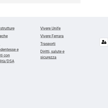
 strutture
Vivere Unife
teche
Vivere Ferrara
i
Trasporti
udentesse e
Diritti, salute e
ti con
sicurezza
lità/DSA