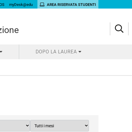
OS
myDesk@edu
AREA RISERVATA STUDENTI
zione
DOPO LA LAUREA