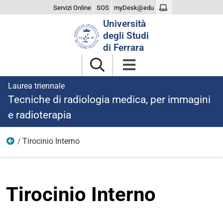
Servizi Online
SOS
myDesk@edu
Cerca
Università
nel
degli Studi
sito
di Ferrara
Laurea triennale
Tecniche di radiologia medica, per immagini
e radioterapia
Tirocinio Interno
Tirocinio
Tirocinio Interno