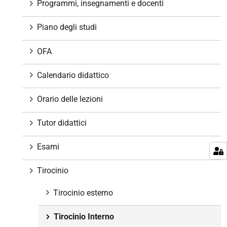
z
Programmi, insegnamenti e docenti
i
o
Piano degli studi
n
e
OFA
Calendario didattico
Orario delle lezioni
Tutor didattici
Esami
Tirocinio
Tirocinio esterno
Tirocinio Interno