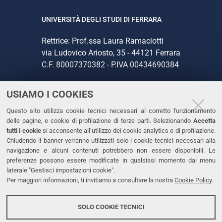
UNIVERSITÀ DEGLI STUDI DI FERRARA
Rettrice: Prof.ssa Laura Ramaciotti
via Ludovico Ariosto, 35 - 44121 Ferrara
C.F. 80007370382 - P.IVA 00434690384
USIAMO I COOKIES
CONTATTI
Questo sito utilizza cookie tecnici necessari al corretto funzionamento
Tel. +39 0532 293111
delle pagine, e cookie di profilazione di terze parti. Selezionando
Accetta
Fax. +39 0532 293031
tutti i cookie
si acconsente all’utilizzo dei cookie analytics e di profilazione.
PEC
Chiudendo il banner verranno utilizzati solo i cookie tecnici necessari alla
navigazione e alcuni contenuti potrebbero non essere disponibili. Le
preferenze possono essere modificate in qualsiasi momento dal menu
LINKS
laterale "Gestisci impostazioni cookie".
Per maggiori informazioni, ti invitiamo a consultare la nostra
Cookie Policy
.
Accessibilità
Dichiarazione di accessibilità
SOLO COOKIE TECNICI
Protezione dati personali