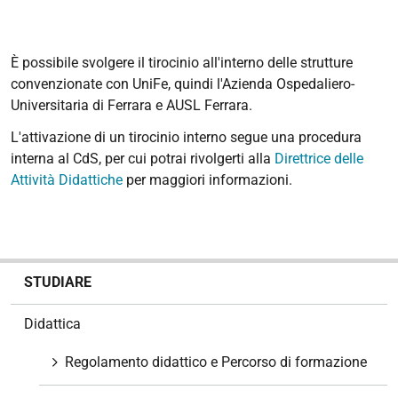
È possibile svolgere il tirocinio all'interno delle strutture
convenzionate con UniFe, quindi l'Azienda Ospedaliero-
Universitaria di Ferrara e AUSL Ferrara.
L'attivazione di un tirocinio interno segue una procedura
interna al CdS, per cui potrai rivolgerti alla
Direttrice delle
Attività Didattiche
per maggiori informazioni.
N
STUDIARE
a
v
Didattica
i
g
Regolamento didattico e Percorso di formazione
a