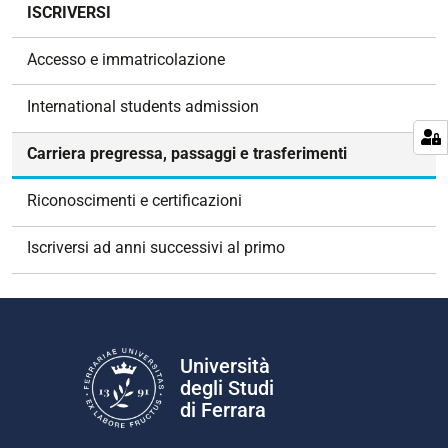
N
ISCRIVERSI
a
v
Accesso e immatricolazione
i
g
International students admission
a
z
Carriera pregressa, passaggi e trasferimenti
i
o
Riconoscimenti e certificazioni
n
e
Iscriversi ad anni successivi al primo
Università
degli Studi
di Ferrara