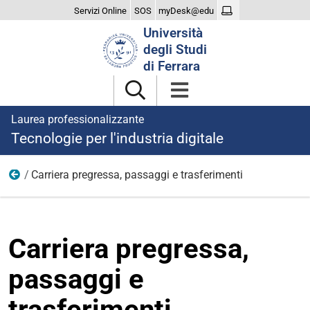
Servizi Online
SOS
myDesk@edu
Cerca
Università
nel
degli Studi
sito
di Ferrara
Laurea professionalizzante
Tecnologie per l'industria digitale
Carriera pregressa, passaggi e trasferimenti
Iscriversi
Carriera pregressa,
passaggi e
trasferimenti