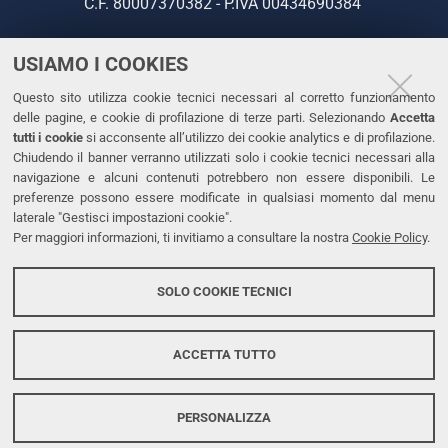
C.F. 80007370382 - P.IVA 00434690384
USIAMO I COOKIES
CONTATTI
Questo sito utilizza cookie tecnici necessari al corretto funzionamento
Tel. +39 0532 293111
delle pagine, e cookie di profilazione di terze parti. Selezionando
Accetta
Fax. +39 0532 293031
tutti i cookie
si acconsente all’utilizzo dei cookie analytics e di profilazione.
PEC
Chiudendo il banner verranno utilizzati solo i cookie tecnici necessari alla
navigazione e alcuni contenuti potrebbero non essere disponibili. Le
preferenze possono essere modificate in qualsiasi momento dal menu
LINKS
laterale "Gestisci impostazioni cookie".
Per maggiori informazioni, ti invitiamo a consultare la nostra
Cookie Policy
.
Accessibilità
Dichiarazione di accessibilità
SOLO COOKIE TECNICI
Protezione dati personali
Cookies
ACCETTA TUTTO
PERSONALIZZA
Copyright @ 2026, Università di Ferrara