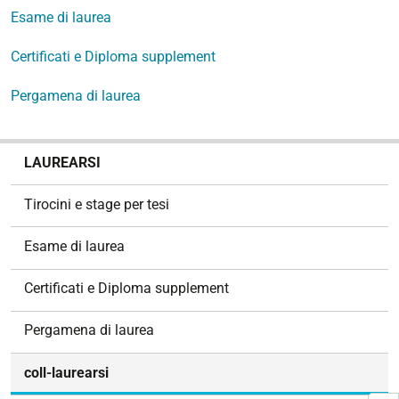
Esame di laurea
Certificati e Diploma supplement
Pergamena di laurea
N
LAUREARSI
a
v
Tirocini e stage per tesi
i
g
Esame di laurea
a
z
Certificati e Diploma supplement
i
o
Pergamena di laurea
n
e
coll-laurearsi