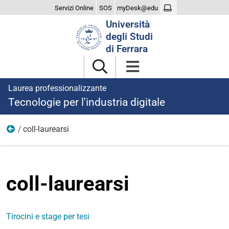
Servizi Online
SOS
myDesk@edu
Cerca
Università
nel
degli Studi
sito
di Ferrara
Laurea professionalizzante
Tecnologie per l'industria digitale
coll-laurearsi
Laurearsi
coll-laurearsi
Tirocini e stage per tesi