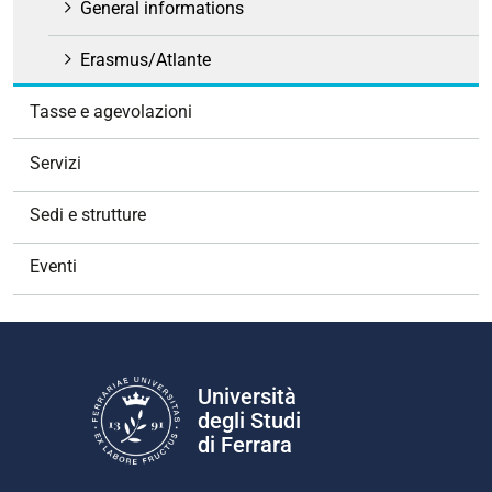
o
General informations
n
e
Erasmus/Atlante
Tasse e agevolazioni
Servizi
Sedi e strutture
Eventi
Università
degli Studi
di Ferrara