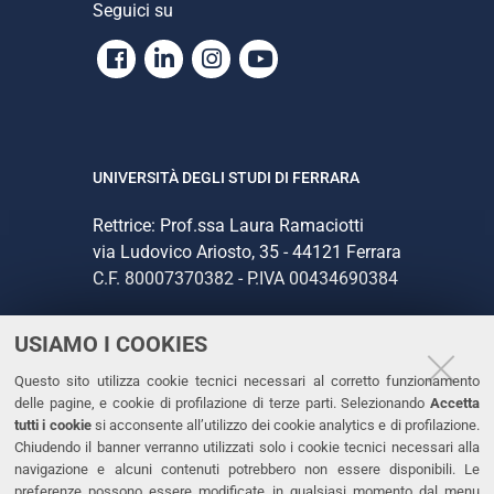
Seguici su
Facebook
Linkedin
Instagram
Youtube
UNIVERSITÀ DEGLI STUDI DI FERRARA
Rettrice: Prof.ssa Laura Ramaciotti
via Ludovico Ariosto, 35 - 44121 Ferrara
C.F. 80007370382 - P.IVA 00434690384
USIAMO I COOKIES
CONTATTI
Questo sito utilizza cookie tecnici necessari al corretto funzionamento
Tel. +39 0532 293111
delle pagine, e cookie di profilazione di terze parti. Selezionando
Accetta
Fax. +39 0532 293031
tutti i cookie
si acconsente all’utilizzo dei cookie analytics e di profilazione.
PEC
Chiudendo il banner verranno utilizzati solo i cookie tecnici necessari alla
navigazione e alcuni contenuti potrebbero non essere disponibili. Le
preferenze possono essere modificate in qualsiasi momento dal menu