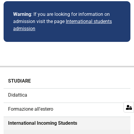
Warning
: If you are looking for information on
admission visit the page
International students
admission
ONE
N
STUDIARE
a
v
Didattica
i
g
Formazione all'estero
a
z
International Incoming Students
i