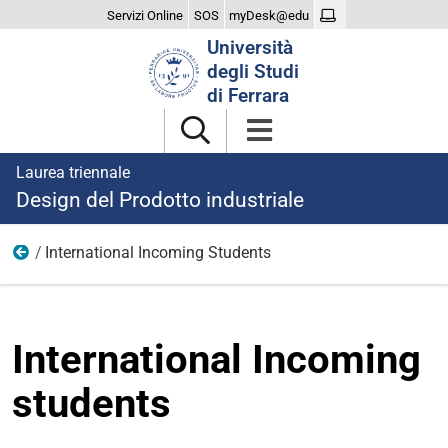
Servizi Online
SOS
myDesk@edu
Cerca
Università
nel
degli Studi
sito
di Ferrara
Laurea triennale
Design del Prodotto industriale
International Incoming Students
Studiare
International Incoming
students