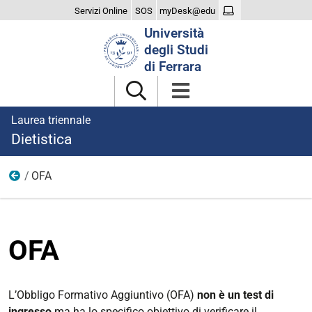
Servizi Online
SOS
myDesk@edu
Cerca
Università
nel
degli Studi
sito
di Ferrara
Laurea triennale
Dietistica
OFA
Didattica
OFA
L’Obbligo Formativo Aggiuntivo (OFA)
non è un test di
ingresso
ma ha lo specifico obiettivo di verificare il