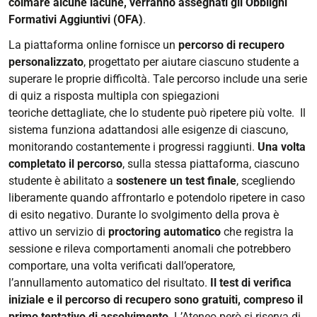
colmare alcune lacune, verranno assegnati gli Obblighi
Formativi Aggiuntivi (OFA)
.
La piattaforma online fornisce un
percorso di recupero
personalizzato
, progettato per aiutare ciascuno studente a
superare le proprie difficoltà. Tale percorso include una serie
di quiz a risposta multipla con spiegazioni
teoriche dettagliate, che lo studente può ripetere più volte. Il
sistema funziona adattandosi alle esigenze di ciascuno,
monitorando costantemente i progressi raggiunti.
Una volta
completato il percorso
, sulla stessa piattaforma, ciascuno
studente è abilitato a
sostenere un test finale
, scegliendo
liberamente quando affrontarlo e potendolo ripetere in caso
di esito negativo. Durante lo svolgimento della prova è
attivo un servizio di
proctoring automatico
che registra la
sessione e rileva comportamenti anomali che potrebbero
comportare, una volta verificati dall’operatore,
l’annullamento automatico del risultato.
Il test di verifica
iniziale e il percorso di recupero sono gratuiti, compreso il
primo tentativo di assolvimento
. L’Ateneo però si riserva di