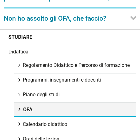
Non ho assolto gli OFA, che faccio?
N
STUDIARE
a
v
Didattica
i
g
Regolamento Didattico e Percorso di formazione
a
z
Programmi, insegnamenti e docenti
i
o
Piano degli studi
n
e
OFA
Calendario didattico
Orari delle lezioni