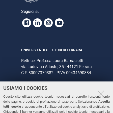
Seguici su
Facebook
Linkedin
Instagram
Youtube
UNIVERSITÀ DEGLI STUDI DI FERRARA
Rettrice: Prof.ssa Laura Ramaciotti
via Ludovico Ariosto, 35 - 44121 Ferrara
C.F. 80007370382 - P.IVA 00434690384
USIAMO I COOKIES
CONTATTI
Questo sito utilizza cookie tecnici necessari al corretto funzionamento
Tel. +39 0532 293111
delle pagine, e cookie di profilazione di terze parti. Selezionando
Accetta
Fax. +39 0532 293031
tutti i cookie
si acconsente all’utilizzo dei cookie analytics e di profilazione.
PEC
Chiudendo il banner verranno utilizzati solo i cookie tecnici necessari alla