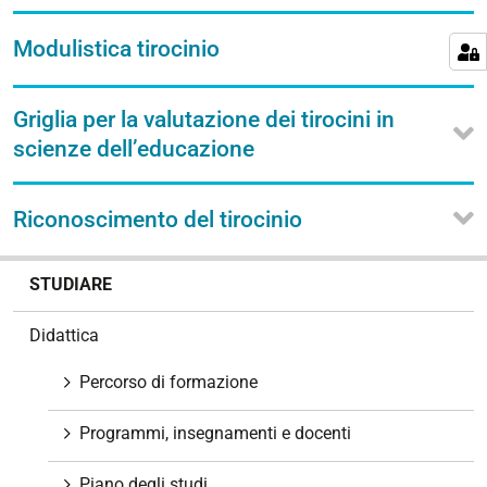
Modulistica tirocinio
Griglia per la valutazione dei tirocini in
scienze dell’educazione
Riconoscimento del tirocinio
N
STUDIARE
a
v
Didattica
i
g
Percorso di formazione
a
z
Programmi, insegnamenti e docenti
i
o
Piano degli studi