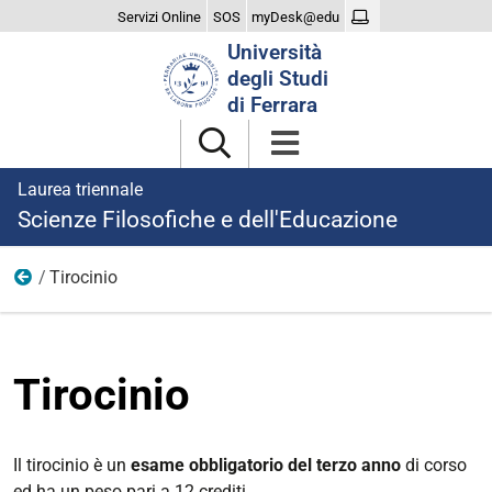
Servizi Online
SOS
myDesk@edu
Cerca
Università
nel
degli Studi
sito
di Ferrara
Laurea triennale
Scienze Filosofiche e dell'Educazione
Tirocinio
Didattica
Tirocinio
Il tirocinio è un
esame obbligatorio del terzo anno
di corso
ed ha un peso pari a 12 crediti.