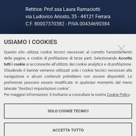
Rettrice: Prof.ssa Laura Ramaciotti
via Ludovico Ariosto, 35 - 44121 Ferrara
C.F. 80007370382 - P.IVA 00434690384
USIAMO I COOKIES
CONTATTI
Questo sito utilizza cookie tecnici necessari al corretto funzionamento
Tel. +39 0532 293111
delle pagine, e cookie di profilazione di terze parti. Selezionando
Accetta
Fax. +39 0532 293031
tutti i cookie
si acconsente all’utilizzo dei cookie analytics e di profilazione.
PEC
Chiudendo il banner verranno utilizzati solo i cookie tecnici necessari alla
navigazione e alcuni contenuti potrebbero non essere disponibili. Le
preferenze possono essere modificate in qualsiasi momento dal menu
LINKS
laterale "Gestisci impostazioni cookie".
Per maggiori informazioni, ti invitiamo a consultare la nostra
Cookie Policy
.
Accessibilità
Dichiarazione di accessibilità
SOLO COOKIE TECNICI
Protezione dati personali
Cookies
ACCETTA TUTTO