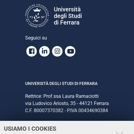
Università
degli Studi
di Ferrara
Seguici su
Facebook
Linkedin
Instagram
Youtube
UNIVERSITÀ DEGLI STUDI DI FERRARA
Rettrice: Prof.ssa Laura Ramaciotti
via Ludovico Ariosto, 35 - 44121 Ferrara
C.F. 80007370382 - P.IVA 00434690384
USIAMO I COOKIES
CONTATTI