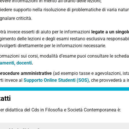
cevere informazioni in merito all'orario delle lezioni;
iedere supporto nella risoluzione di problematiche di varia natura 
gnalare criticità.
rà invece esserti di aiuto per le informazioni
legate a un singo
gimento delle lezioni e degli esami restano esclusiva responsabil
 rivolgerti direttamente per le informazioni necessarie.
formazioni sui corsi, modalità d’esame puoi consultare le sched
amenti, docenti
.
procedure amministrative
(ad esempio tasse e agevolazioni, ist
rti invece al
Supporto Online Studenti (SOS)
, che provvederà a in
atti
r didattica del Cds in Filosofia e Società Contemporanea è: