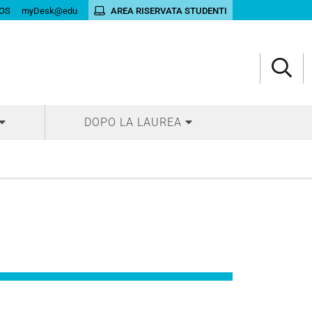
OS
myDesk@edu
AREA RISERVATA STUDENTI
DOPO LA LAUREA