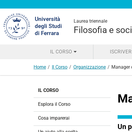
Cerca
Università
nel
Laurea triennale
degli Studi
sito
Filosofia e so
di Ferrara
IL CORSO
ISCRIVER
Home
Il Corso
Organizzazione
Manager d
N
IL CORSO
a
Ma
v
Esplora il Corso
i
g
Cosa imparerai
a
Un p
z
Un aiuto alla scelta