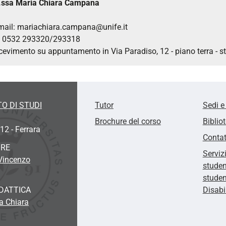
.ssa Maria Chiara Campana
mail: mariachiara.campana@unife.it
l
0532 293320/293318
cevimento su appuntamento in Via Paradiso, 12 - piano terra - 
O DI STUDI
Tutor
Sedi e
Brochure del corso
Biblio
12 - Ferrara
Contat
ORE
Serviz
 Vincenzo
studen
studen
DATTICA
Disabi
a Chiara