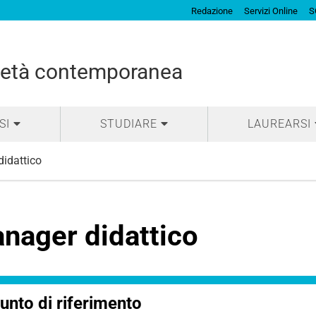
Redazione
Servizi Online
S
cietà contemporanea
SI
STUDIARE
LAUREARSI
idattico
nager didattico
unto di riferimento