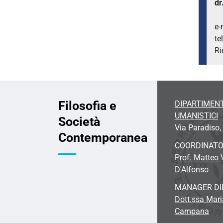
dr
e-
te
Ri
Filosofia e
DIPARTIMENT
UMANISTICI
Società
Via Paradiso, 
Contemporanea
COORDINAT
Prof. Matteo
D'Alfonso
MANAGER DI
Dott.ssa Mari
Campana