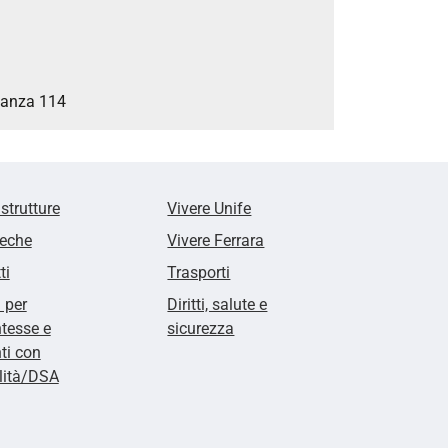
stanza 114
 strutture
Vivere Unife
teche
Vivere Ferrara
ti
Trasporti
i per
Diritti, salute e
tesse e
sicurezza
ti con
lità/DSA