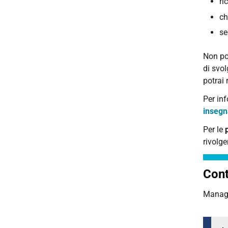
ri
ch
se
Non pot
di svol
potrai
Per in
insegn
Per le
rivolge
Cont
Manage