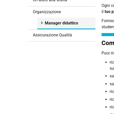
i
Ogni co
o
il
tuo p
Organizzazione
n
Fornis
e
Manager didattico
studen
Assicurazione Qualità
Come
Puoi ri
ri
su
sa
sa
ri
ri
ri