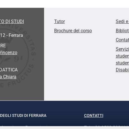
O DI STUDI
Tutor
Sedi e
Brochure del corso
Biblio
12 - Ferrara
Contat
ORE
Serviz
 Vincenzo
studen
studen
DATTICA
Disabi
a Chiara
DEGLI STUDI DI FERRARA
CONTATTI
rof.ssa Laura Ramaciotti
Tel. +39 0532 293111