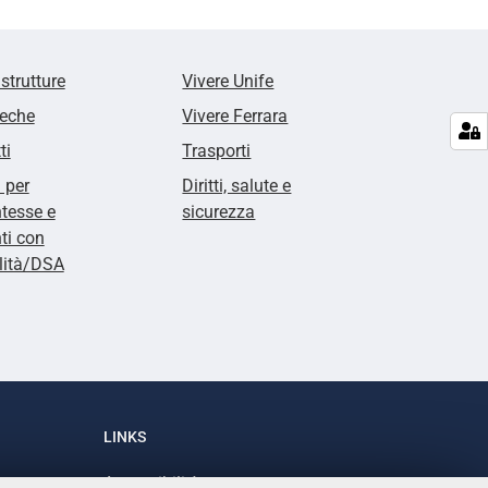
 strutture
Vivere Unife
teche
Vivere Ferrara
ti
Trasporti
i per
Diritti, salute e
tesse e
sicurezza
ti con
lità/DSA
LINKS
Accessibilità