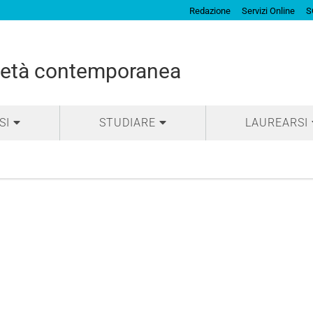
Redazione
Servizi Online
S
cietà contemporanea
SI
STUDIARE
LAUREARSI