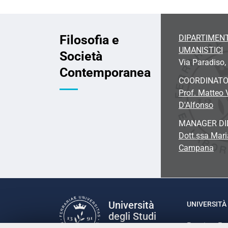
Filosofia e
DIPARTIMENT
UMANISTICI
Società
Via Paradiso, 
Contemporanea
COORDINAT
Prof. Matteo
D'Alfonso
MANAGER DI
Dott.ssa Mari
Campana
Università
UNIVERSITÀ 
degli Studi
Rettrice: P
di Ferrara