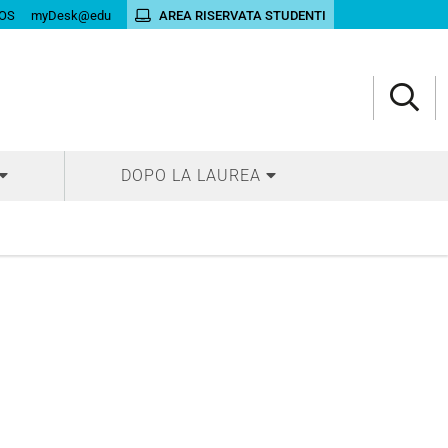
OS
myDesk@edu
AREA RISERVATA STUDENTI
DOPO LA LAUREA