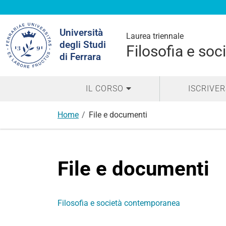
Cerca
Università
nel
Laurea triennale
degli Studi
sito
Filosofia e so
di Ferrara
IL CORSO
ISCRIVER
Home
File e documenti
File e documenti
Filosofia e società contemporanea