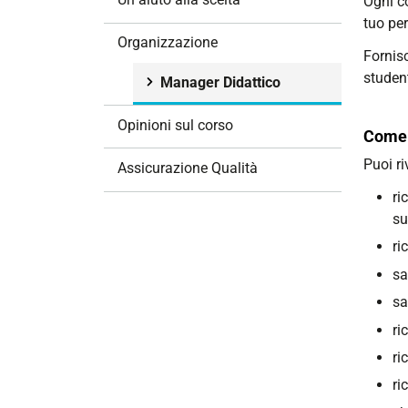
Ogni co
i
tuo pe
o
Organizzazione
Fornisc
n
studen
e
Manager Didattico
Opinioni sul corso
Come 
Puoi ri
Assicurazione Qualità
ri
su
ri
sa
sa
ri
ri
ri