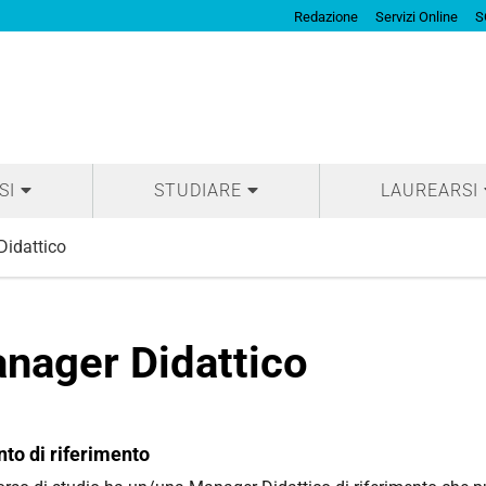
Redazione
Servizi Online
S
SI
STUDIARE
LAUREARSI
idattico
nager Didattico
to di riferimento