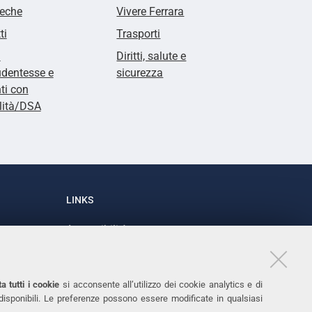
teche
Vivere Ferrara
ti
Trasporti
i
Diritti, salute e
udentesse e
sicurezza
ti con
lità/DSA
LINKS
Accessibilità
1
Dichiarazione di accessibilità
Protezione dati personali
a tutti i cookie
si acconsente all’utilizzo dei cookie analytics e di
Cookies
 disponibili. Le preferenze possono essere modificate in qualsiasi