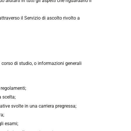
iutarti in tutti gli aspetti che riguardano il
attraverso il Servizio di ascolto rivolto a
 corso di studio, o informazioni generali
 regolamenti;
 scelta;
ative svolte in una carriera pregressa;
ra;
gli esami;