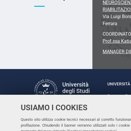
NEUROSCIEN
RIABILITAZI
Via Luigi Bors
Ferrara
COORDINATO
Prof.ssa Kati
MANAGER DI
Università
UNIVERSITÀ 
degli Studi
Rettrice: P
di Ferrara
via Ludovic
USIAMO I COOKIES
C.F. 80007
Seguici su
Questo sito utilizza cookie tecnici necessari al corretto funziona
Facebook
Linkedin
Instagram
Youtube
profilazione. Chiudendo il banner verranno utilizzati solo i cook