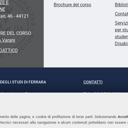
ZE E
Brochure del corso
Biblio
ONE
Contat
ari, 46 - 44121
Serviz
per st
RE DEL CORSO
studen
a Varani
Disabi
DATTICO
DEGLI STUDI DI FERRARA
CONTATTI
rof.ssa Laura Ramaciotti
Tel. +39 0532 293111
o Ariosto, 35 - 44121 Ferrara
Fax. +39 0532 29303
370382 - P.IVA 00434690384
PEC
mento delle pagine, e cookie di profilazione di terze parti. Selezionando
Accett
ie tecnici necessari alla navigazione e alcuni contenuti potrebbero non essere