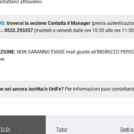
ntattarci attraverso:
OS:
troverai la sezione Contatta il Manager
(previa autenticazio
l.: 0532.
293357
(martedì e venerdì
dalle ore 10:30 alle ore 11:30
ZIONE:
NON SARANNO EVASE mail giunte all'INDIRIZZO PERSON
er.
n sei ancora iscritta/o UniFe?
Per informazioni puoi contattarci 
O DI
Tutor
Sedi e