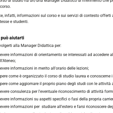
rso di studio ha un/una Manager Didattico di riferimento che può a
rcorso.
e, infatti, informazioni sul corso e sui servizi di contesto offerti 
tesse e studenti.
può aiutarti
volgerti alla Manager Didattica per:
cevere informazioni di orientamento se interessati ad accedere al
ll'Ateneo;
cevere informazioni in merito all'orario delle lezioni;
pere come è organizzato il corso di studio laurea e conoscerne i
pere come aggiornare il proprio piano degli studi con le attività a
cevere consulenza per l'eventuale riconoscimento di attività form
cevere informazioni su aspetti specifici o fasi della propria carrie
cevere informazioni per studiare all'estero e farsi riconoscere de