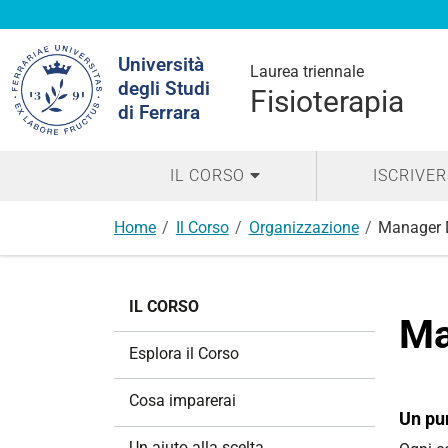
Cerca
Università
nel
Laurea triennale
degli Studi
sito
Fisioterapia
di Ferrara
IL CORSO
ISCRIVER
Home
Il Corso
Organizzazione
Manager D
N
IL CORSO
a
Ma
v
Esplora il Corso
i
g
Cosa imparerai
a
Un pun
z
Un aiuto alla scelta