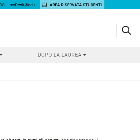
OS
myDesk@edu
AREA RISERVATA STUDENTI
DOPO LA LAUREA