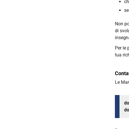
ch
se
Non po
di svol
insegna
Per le 
tua ric
Contat
Le Man
do
do