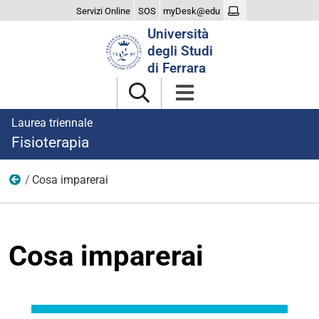
Servizi Online
SOS
myDesk@edu
Cerca
Università
nel
degli Studi
sito
di Ferrara
Laurea triennale
Fisioterapia
Cosa imparerai
Il Corso
Cosa imparerai