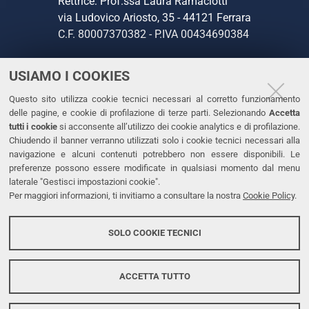
Rettrice: Prof.ssa Laura Ramaciotti
via Ludovico Ariosto, 35 - 44121 Ferrara
C.F. 80007370382 - P.IVA 00434690384
USIAMO I COOKIES
CONTATTI
Questo sito utilizza cookie tecnici necessari al corretto funzionamento
Tel. +39 0532 293111
delle pagine, e cookie di profilazione di terze parti. Selezionando
Accetta
Fax. +39 0532 293031
tutti i cookie
si acconsente all’utilizzo dei cookie analytics e di profilazione.
PEC
Chiudendo il banner verranno utilizzati solo i cookie tecnici necessari alla
navigazione e alcuni contenuti potrebbero non essere disponibili. Le
preferenze possono essere modificate in qualsiasi momento dal menu
LINKS
laterale "Gestisci impostazioni cookie".
Per maggiori informazioni, ti invitiamo a consultare la nostra
Cookie Policy
.
Accessibilità
Dichiarazione di accessibilità
SOLO COOKIE TECNICI
Protezione dati personali
Cookies
ACCETTA TUTTO