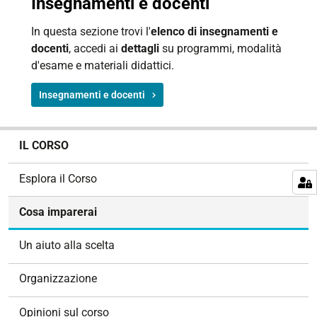
Insegnamenti e docenti
In questa sezione trovi l'
elenco di insegnamenti e
docenti
, accedi ai
dettagli
su programmi, modalità
d'esame e materiali didattici.
Insegnamenti e docenti
N
IL CORSO
a
v
Esplora il Corso
i
g
Cosa imparerai
a
z
Un aiuto alla scelta
i
o
Organizzazione
n
e
Opinioni sul corso