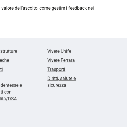
valore dell’ascolto, come gestire i feedback nei
 strutture
Vivere Unife
teche
Vivere Ferrara
ti
Trasporti
i
Diritti, salute e
udentesse e
sicurezza
ti con
lità/DSA