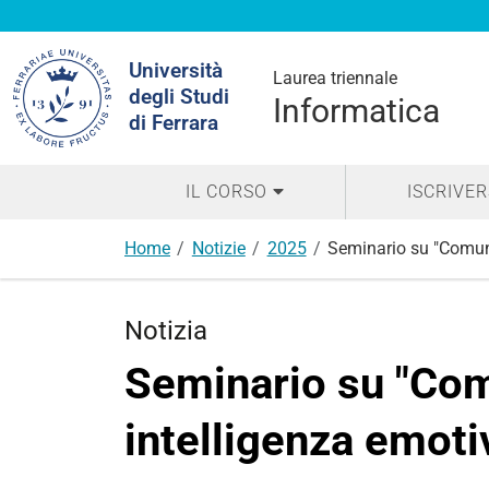
Cerca
Università
nel
Laurea triennale
degli Studi
sito
Informatica
di Ferrara
IL CORSO
ISCRIVER
Home
Notizie
2025
Seminario su "Comuni
Notizia
Seminario su "Com
intelligenza emoti