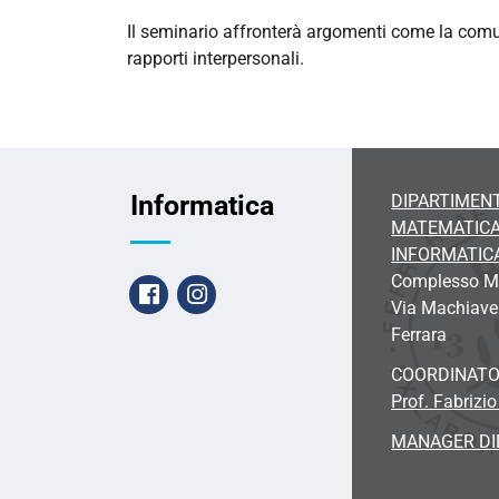
Il seminario affronterà argomenti come la comuni
rapporti interpersonali.
Informatica
DIPARTIMENT
MATEMATICA
INFORMATIC
Complesso Ma
Facebook
Instagram
Via Machiavel
Ferrara
COORDINAT
Prof. Fabrizio
MANAGER DI