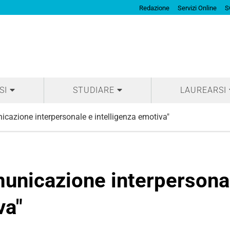
Redazione
Servizi Online
S
SI
STUDIARE
LAUREARSI
cazione interpersonale e intelligenza emotiva"
unicazione interpersona
va"