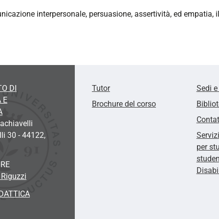
cazione interpersonale, persuasione, assertività, ed empatia, il 
O DI
Tutor
Sedi e
 E
Brochure del corso
Biblio
A
Contat
chiavelli
li 30 - 44122,
Serviz
per st
studen
ORE
Disabi
 Riguzzi
DATTICA