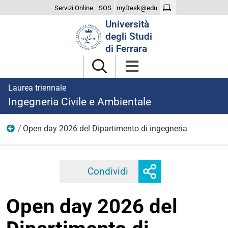
Servizi Online
SOS
myDesk@edu
Cerca
Università
nel
degli Studi
sito
di Ferrara
Laurea triennale
Ingegneria Civile e Ambientale
Open day 2026 del Dipartimento di ingegneria
2025
Mostra
Condividi
Facebook
Twitter
Linkedi
o
nascondi
Open day 2026 del
opzioni
di
condivisione