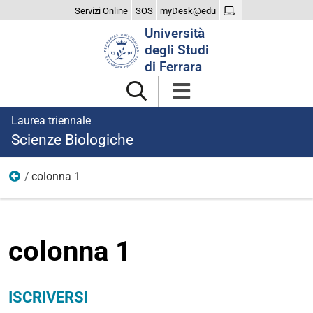
Servizi Online
SOS
myDesk@edu
Cerca
Università
nel
degli Studi
sito
di Ferrara
Laurea triennale
Scienze Biologiche
colonna 1
Iscriversi
colonna 1
ISCRIVERSI