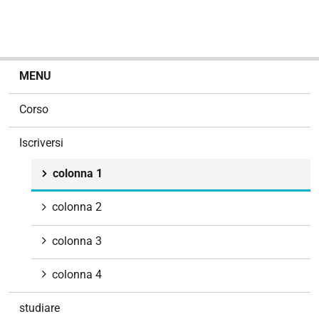
N
MENU
a
v
Corso
i
g
Iscriversi
a
z
colonna 1
i
o
colonna 2
n
e
colonna 3
colonna 4
studiare