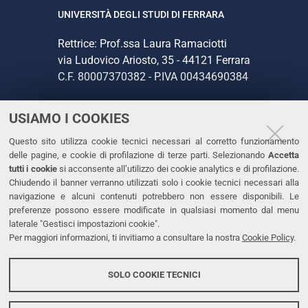
UNIVERSITÀ DEGLI STUDI DI FERRARA
Rettrice: Prof.ssa Laura Ramaciotti
via Ludovico Ariosto, 35 - 44121 Ferrara
C.F. 80007370382 - P.IVA 00434690384
USIAMO I COOKIES
CONTATTI
Questo sito utilizza cookie tecnici necessari al corretto funzionamento
Tel. +39 0532 293111
delle pagine, e cookie di profilazione di terze parti. Selezionando
Accetta
Fax. +39 0532 293031
tutti i cookie
si acconsente all’utilizzo dei cookie analytics e di profilazione.
PEC
Chiudendo il banner verranno utilizzati solo i cookie tecnici necessari alla
navigazione e alcuni contenuti potrebbero non essere disponibili. Le
preferenze possono essere modificate in qualsiasi momento dal menu
LINKS
laterale "Gestisci impostazioni cookie".
Per maggiori informazioni, ti invitiamo a consultare la nostra
Cookie Policy
.
Accessibilità
Dichiarazione di accessibilità
SOLO COOKIE TECNICI
Protezione dati personali