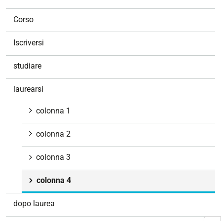
a
v
Corso
i
g
Iscriversi
a
z
studiare
i
o
laurearsi
n
e
colonna 1
colonna 2
colonna 3
colonna 4
dopo laurea