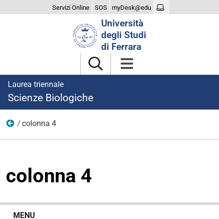
Servizi Online
SOS
myDesk@edu
Cerca
Università
nel
degli Studi
sito
di Ferrara
Laurea triennale
Scienze Biologiche
colonna 4
laurearsi
colonna 4
N
MENU