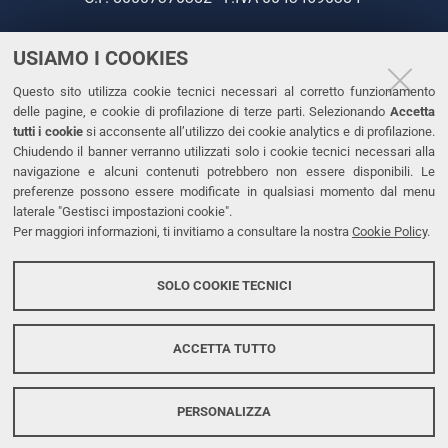
USIAMO I COOKIES
CONTATTI
Questo sito utilizza cookie tecnici necessari al corretto funzionamento
Tel. +39 0532 293111
delle pagine, e cookie di profilazione di terze parti. Selezionando
Accetta
Fax. +39 0532 293031
tutti i cookie
si acconsente all’utilizzo dei cookie analytics e di profilazione.
PEC
Chiudendo il banner verranno utilizzati solo i cookie tecnici necessari alla
navigazione e alcuni contenuti potrebbero non essere disponibili. Le
preferenze possono essere modificate in qualsiasi momento dal menu
LINKS
laterale "Gestisci impostazioni cookie".
Per maggiori informazioni, ti invitiamo a consultare la nostra
Cookie Policy
.
Accessibilità
Dichiarazione di accessibilità
SOLO COOKIE TECNICI
Protezione dati personali
Cookies
ACCETTA TUTTO
PERSONALIZZA
Copyright @ 2026, Università di Ferrara