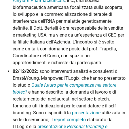
Alnylam Pharmaceuticals
, Inc., una società
biofarmaceutica americana focalizzata sulla scoperta,
lo sviluppo e la commercializzazione di terapie di
interferenza dell'RNA per malattie geneticamente
definite. Il Dott. Bertelli è ora responsabile delle vendite
e marketing USA, ma viene da un'esperienza di CEO per
la filiale italiana dell'Azienda. L'incontro si è svolto
come un talk con domande poste dal prof. Trapella,
Coordinatore del Corso, con spazio per
approfondimenti e richieste dai partecipanti.
02/12/2022:
sono intervenuti analisti e consulenti di
Ernst&Young, Manpower, ITLogix, che hanno presentato
lo studio
Quale futuro per le competenze nel settore
biotec?
e hanno descritto la domanda di lavoro e di
reclutamento dei neolaureati nel settore biotech,
fornendo utili indicazioni per le candidature e il self
branding. Sono disponibili la
presentazione
utilizzata in
sede di seminario, il
report completo
elaborato da
ITLogix e la
presentazione
Personal Branding e