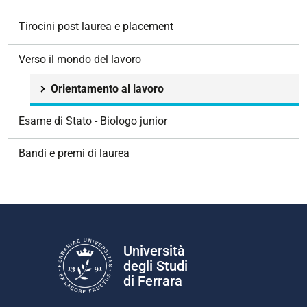
a
z
Tirocini post laurea e placement
i
o
Verso il mondo del lavoro
n
e
Orientamento al lavoro
Esame di Stato - Biologo junior
Bandi e premi di laurea
Università
degli Studi
di Ferrara