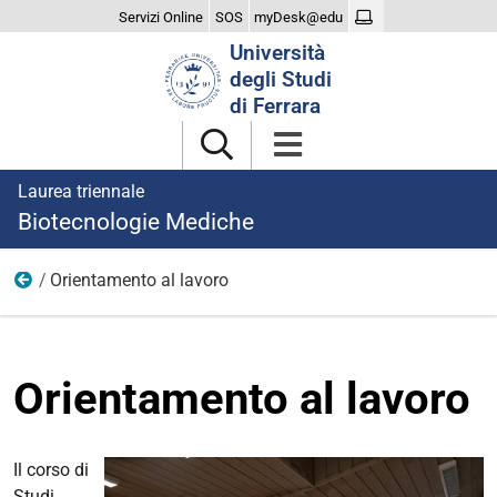
Servizi Online
SOS
myDesk@edu
Cerca
Università
nel
degli Studi
sito
di Ferrara
Laurea triennale
Biotecnologie Mediche
Orientamento al lavoro
Verso il mondo del lavoro
Orientamento al lavoro
Il corso di
Studi