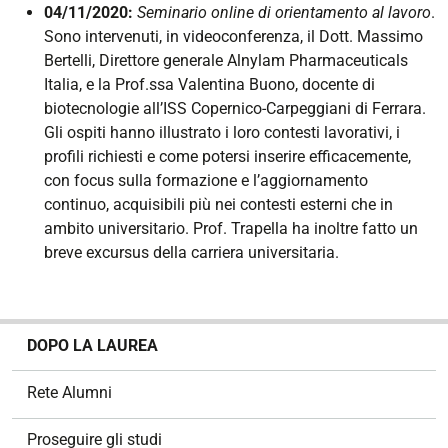
04/11/2020:
Seminario online di orientamento al lavoro
.
Sono intervenuti, in videoconferenza, il Dott. Massimo
Bertelli, Direttore generale Alnylam Pharmaceuticals
Italia, e la Prof.ssa Valentina Buono, docente di
biotecnologie all’ISS Copernico-Carpeggiani di Ferrara.
Gli ospiti hanno illustrato i loro contesti lavorativi, i
profili richiesti e come potersi inserire efficacemente,
con focus sulla formazione e l’aggiornamento
continuo, acquisibili più nei contesti esterni che in
ambito universitario. Prof. Trapella ha inoltre fatto un
breve excursus della carriera universitaria.
N
DOPO LA LAUREA
a
v
Rete Alumni
i
g
Proseguire gli studi