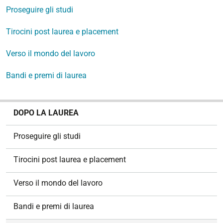
Proseguire gli studi
Tirocini post laurea e placement
Verso il mondo del lavoro
Bandi e premi di laurea
N
DOPO LA LAUREA
a
v
Proseguire gli studi
i
g
Tirocini post laurea e placement
a
z
Verso il mondo del lavoro
i
o
Bandi e premi di laurea
n