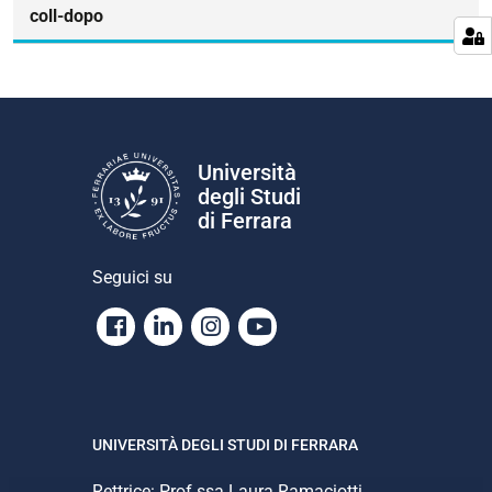
e
coll-dopo
Università
degli Studi
di Ferrara
Seguici su
Facebook
Linkedin
Instagram
Youtube
UNIVERSITÀ DEGLI STUDI DI FERRARA
Rettrice: Prof.ssa Laura Ramaciotti