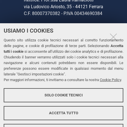
via Ludovico Ariosto, 35 - 44121 Ferrara
C.F. 80007370382 - P.IVA 00434690384
USIAMO I COOKIES
CONTATTI
Questo sito utilizza cookie tecnici necessari al corretto funzionamento
Tel. +39 0532 293111
delle pagine, e cookie di profilazione di terze parti. Selezionando
Accetta
Fax. +39 0532 293031
tutti i cookie
si acconsente all’utilizzo dei cookie analytics e di profilazione.
PEC
Chiudendo il banner verranno utilizzati solo i cookie tecnici necessari alla
navigazione e alcuni contenuti potrebbero non essere disponibili. Le
preferenze possono essere modificate in qualsiasi momento dal menu
LINKS
laterale "Gestisci impostazioni cookie".
Per maggiori informazioni, ti invitiamo a consultare la nostra
Cookie Policy
.
Accessibilità
Dichiarazione di accessibilità
SOLO COOKIE TECNICI
Protezione dati personali
Cookies
ACCETTA TUTTO