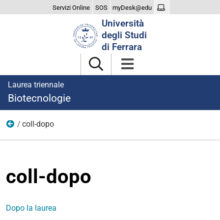
Servizi Online
SOS
myDesk@edu
Cerca
Università
nel
degli Studi
sito
di Ferrara
Laurea triennale
Biotecnologie
coll-dopo
Dopo la laurea
coll-dopo
Dopo la laurea