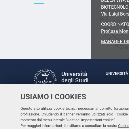
DELLA VITA 
BIOTECNOLO
Via Luigi Bors
COORDINAT
Prof.ssa Moni
MANAGER DI
Università
UNIVERSITÀ 
degli Studi
Rettrice: P
di Ferrara
via Ludovic
USIAMO I COOKIES
C.F. 80007
Seguici su
Questo sito utilizza cookie tecnici necessari al corretto funziona
Facebook
Linkedin
Instagram
Youtube
profilazione. Chiudendo il banner verranno utilizzati solo i cook
momento dal menu laterale "Gestisci impostazioni cookie".
Per maggiori informazioni, ti invitiamo a consultare la nostra
Cookie