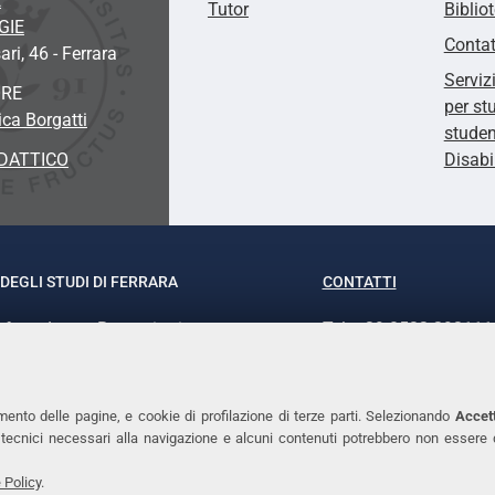
E
Tutor
Biblio
GIE
Contat
ari, 46 - Ferrara
Serviz
ORE
per st
ca Borgatti
studen
DATTICO
Disabi
DEGLI STUDI DI FERRARA
CONTATTI
rof.ssa Laura Ramaciotti
Tel. +39 0532 293111
o Ariosto, 35 - 44121 Ferrara
Fax. +39 0532 29303
370382 - P.IVA 00434690384
PEC
mento delle pagine, e cookie di profilazione di terze parti. Selezionando
Accett
ie tecnici necessari alla navigazione e alcuni contenuti potrebbero non essere
 Policy
.