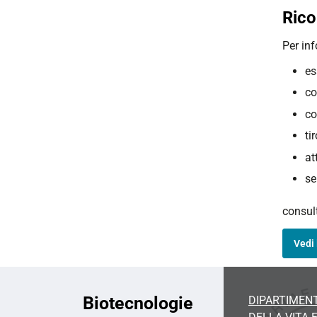
Rico
Per in
es
co
co
ti
at
se
consult
Vedi 
Biotecnologie
DIPARTIMENT