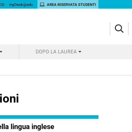
OS
myDesk@edu
AREA RISERVATA STUDENTI
DOPO LA LAUREA
ioni
la lingua inglese