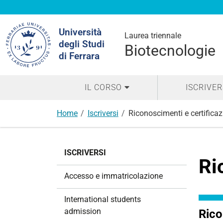
Cerca
Università
nel
Laurea triennale
degli Studi
sito
Biotecnologie
di Ferrara
IL CORSO
ISCRIVER
Home
Iscriversi
Riconoscimenti e certificaz
N
ISCRIVERSI
a
Ri
v
Accesso e immatricolazione
i
g
International students
a
admission
Rico
z