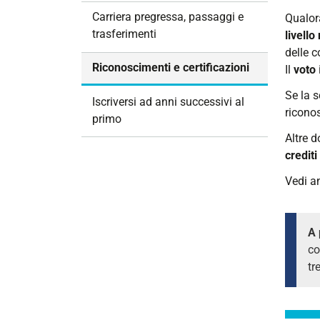
i
Carriera pregressa, passaggi e
Qualor
o
trasferimenti
livello
n
delle 
e
Riconoscimenti e certificazioni
Il
voto
Se la s
Iscriversi ad anni successivi al
ricono
primo
Altre 
crediti
Vedi a
A 
c
tr