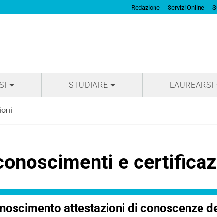
Redazione
Servizi Online
S
SI
STUDIARE
LAUREARSI
ioni
conoscimenti e certificaz
noscimento attestazioni di conoscenze del