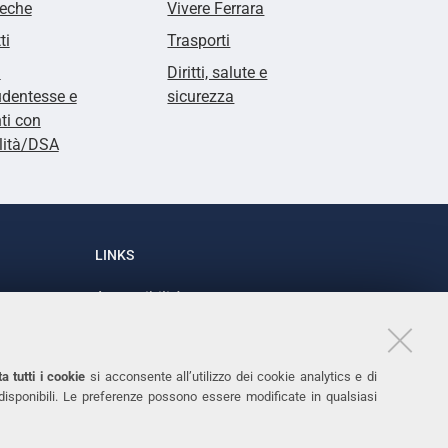
teche
Vivere Ferrara
ti
Trasporti
i
Diritti, salute e
udentesse e
sicurezza
ti con
lità/DSA
LINKS
Accessibilità
1
Dichiarazione di accessibilità
Protezione dati personali
a tutti i cookie
si acconsente all’utilizzo dei cookie analytics e di
Cookies
 disponibili. Le preferenze possono essere modificate in qualsiasi