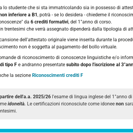
a lo studente che si sta immatricolando sia in possesso di attes
 non inferiore a B1
, potrà - se lo desidera - chiederne il riconos
conoscenze" da
6 crediti formativi
, del 1°anno di corso.
in trentesimi che verrà assegnato dipenderà dalla tipologia di a
cansione dell'attestato originale viene inserita durante la proced
scimento non è soggetta al pagamento del bollo virtuale.
domande di riconoscimento di conoscenze linguistiche e/o infor
 di tipo F
e andranno presentate
subito dopo l'iscrizione al 3°an
nche la sezione
Riconoscimenti crediti F
partire dell'a.a. 2025/26
l'esame di lingua inglese del 1°anno di 
ome
idoneità.
Le certificazioni riconosciute come idonee
non
sara
entesimi.