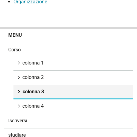
Organizzazione
N
MENU
a
v
Corso
i
g
colonna 1
a
z
colonna 2
i
o
colonna 3
n
e
colonna 4
Iscriversi
studiare