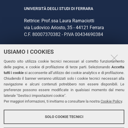
UNIVERSITÀ DEGLI STUDI DI FERRARA
Rettrice: Prof.ssa Laura Ramaciotti
via Ludovico Ariosto, 35 - 44121 Ferrara
C.F. 80007370382 - P.IVA 00434690384
USIAMO I COOKIES
CONTATTI
Questo sito utilizza cookie tecnici necessari al corretto funzionamento
Tel. +39 0532 293111
delle pagine, e cookie di profilazione di terze parti. Selezionando
Accetta
Fax. +39 0532 293031
tutti i cookie
si acconsente all’utilizzo dei cookie analytics e di profilazione.
PEC
Chiudendo il banner verranno utilizzati solo i cookie tecnici necessari alla
navigazione e alcuni contenuti potrebbero non essere disponibili. Le
preferenze possono essere modificate in qualsiasi momento dal menu
LINKS
laterale "Gestisci impostazioni cookie".
Per maggiori informazioni, ti invitiamo a consultare la nostra
Cookie Policy
.
Accessibilità
Dichiarazione di accessibilità
SOLO COOKIE TECNICI
Protezione dati personali