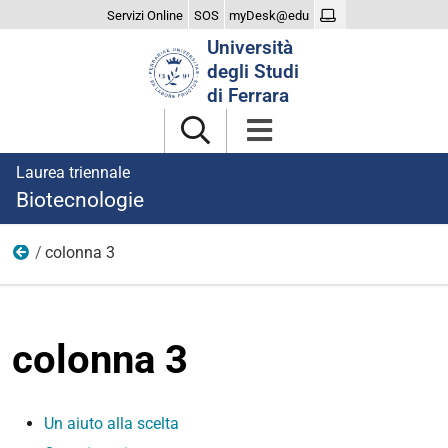
Servizi Online
SOS
myDesk@edu
Cerca
Università
nel
degli Studi
sito
di Ferrara
Laurea triennale
Biotecnologie
colonna 3
Corso
colonna 3
Un aiuto alla scelta