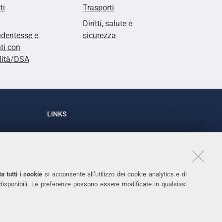
ti
Trasporti
i
Diritti, salute e
udentesse e
sicurezza
ti con
lità/DSA
LINKS
Accessibilità
1
Dichiarazione di accessibilità
Protezione dati personali
a tutti i cookie
si acconsente all’utilizzo dei cookie analytics e di
Cookies
 disponibili. Le preferenze possono essere modificate in qualsiasi