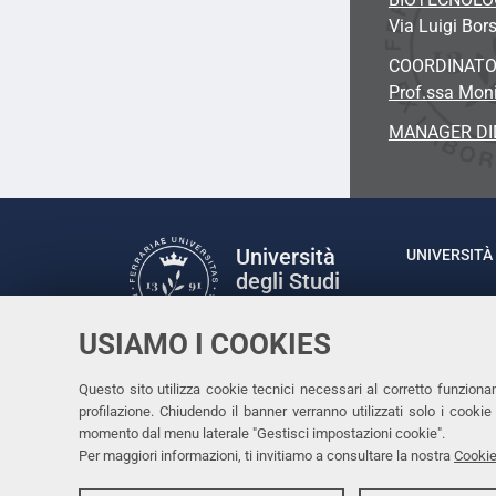
Via Luigi Bors
COORDINAT
Prof.ssa Moni
MANAGER DI
Università
UNIVERSITÀ 
degli Studi
Rettrice: P
di Ferrara
via Ludovic
USIAMO I COOKIES
C.F. 80007
Seguici su
Questo sito utilizza cookie tecnici necessari al corretto funziona
Facebook
Linkedin
Instagram
Youtube
profilazione. Chiudendo il banner verranno utilizzati solo i cook
momento dal menu laterale "Gestisci impostazioni cookie".
Per maggiori informazioni, ti invitiamo a consultare la nostra
Cookie