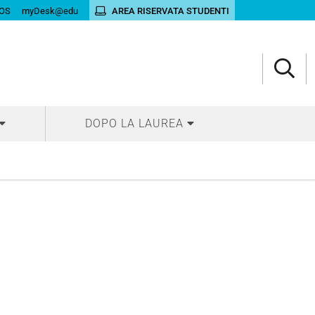
OS
myDesk@edu
AREA RISERVATA STUDENTI
DOPO LA LAUREA