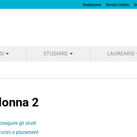
Redazione
Servizi Online
S
SI
STUDIARE
LAUREARSI
lonna 2
oseguire gli studi
rocini e placement