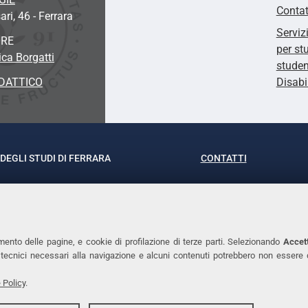
Contat
ari, 46 - Ferrara
Serviz
ORE
per st
ca Borgatti
studen
DATTICO
Disabi
DEGLI STUDI DI FERRARA
CONTATTI
rof.ssa Laura Ramaciotti
Tel. +39 0532 293111
o Ariosto, 35 - 44121 Ferrara
Fax. +39 0532 29303
370382 - P.IVA 00434690384
PEC
mento delle pagine, e cookie di profilazione di terze parti. Selezionando
Accett
ie tecnici necessari alla navigazione e alcuni contenuti potrebbero non essere
 Policy
.