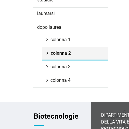
i
o
laurearsi
n
e
dopo laurea
colonna 1
colonna 2
colonna 3
colonna 4
Biotecnologie
DIPARTIMENT
DELLA VITA 
BIOTECNOLO