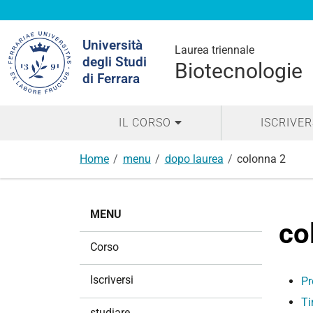
Cerca
Università
nel
Laurea triennale
degli Studi
sito
Biotecnologie
di Ferrara
IL CORSO
ISCRIVER
Home
menu
dopo laurea
colonna 2
N
MENU
a
co
v
Corso
i
g
Iscriversi
Pr
a
Ti
z
studiare