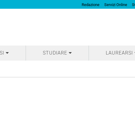
Redazione
Servizi Online
S
SI
STUDIARE
LAUREARSI