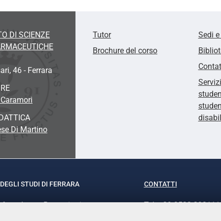
O DI SCIENZE
Tutor
Sedi e
FARMACEUTICHE
Brochure del corso
Biblio
Contat
ari, 46 - Ferrara
Serviz
ORE
studen
 Caramori
studen
DATTICA
disabi
se Di Martino
DEGLI STUDI DI FERRARA
CONTATTI
rof.ssa Laura Ramaciotti
Tel. +39 0532 293111
o Ariosto, 35 - 44121 Ferrara
Fax. +39 0532 29303