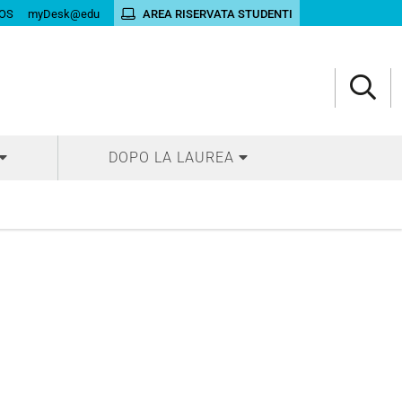
OS
myDesk@edu
AREA RISERVATA STUDENTI
DOPO LA LAUREA