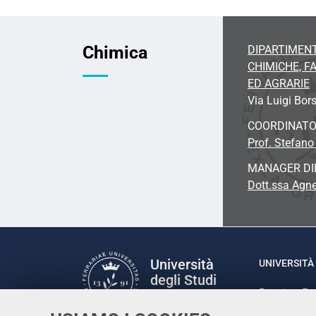
Chimica
DIPARTIMENT
CHIMICHE, 
ED AGRARIE
Via Luigi Bors
COORDINAT
Prof. Stefano
MANAGER DI
Dott.ssa Agne
Università
UNIVERSITÀ 
degli Studi
Rettrice: P
di Ferrara
via Ludovic