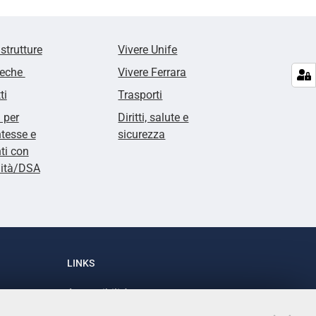
 strutture
Vivere Unife
teche
Vivere Ferrara
ti
Trasporti
i per
Diritti, salute e
tesse e
sicurezza
ti con
lità/DSA
LINKS
Accessibilità
1
Dichiarazione di accessibilità