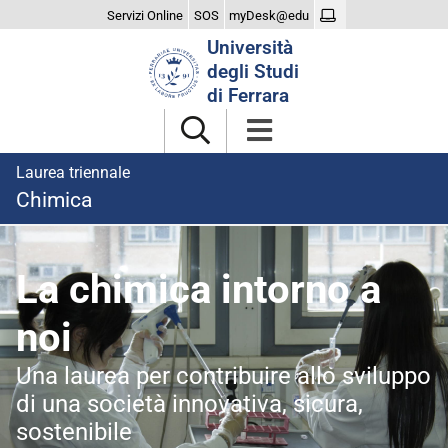
Servizi Online
SOS
myDesk@edu
Cerca
Università
nel
degli Studi
sito
di Ferrara
Laurea triennale
Chimica
homepage
La chimica intorno a
noi
Una laurea per contribuire allo sviluppo
di una società innovativa, sicura,
sostenibile