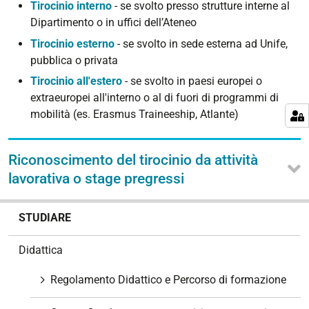
Tirocinio interno
- se svolto presso strutture interne al
Dipartimento o in uffici dell’Ateneo
Tirocinio esterno
- se svolto in sede esterna ad Unife,
pubblica o privata
Tirocinio all'estero
- se svolto in paesi europei o
extraeuropei all'interno o al di fuori di programmi di
mobilità (es. Erasmus Traineeship, Atlante)
Riconoscimento del tirocinio da attività
lavorativa o stage pregressi
N
STUDIARE
a
v
Didattica
i
g
Regolamento Didattico e Percorso di formazione
a