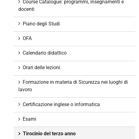
z
Course Catalogue: programmi, insegnamenti e
i
docenti
o
n
Piano degli Studi
e
OFA
Calendario didattico
Orari delle lezioni
Formazione in materia di Sicurezza nei luoghi di
lavoro
Certificazione inglese o informatica
Esami
Tirocinio del terzo anno