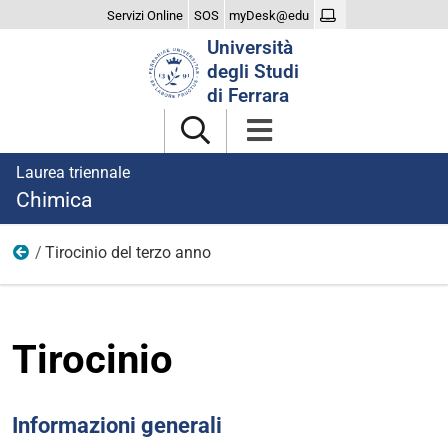
Servizi Online
SOS
myDesk@edu
Cerca
Università
nel
degli Studi
sito
di Ferrara
Laurea triennale
Chimica
Tirocinio del terzo anno
Didattica
Tirocinio
Informazioni generali