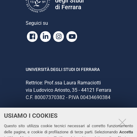
degli Studi
di Ferrara
Seguici su
Facebook
Linkedin
Instagram
Youtube
UNIVERSITÀ DEGLI STUDI DI FERRARA
Rettrice: Prof.ssa Laura Ramaciotti
via Ludovico Ariosto, 35 - 44121 Ferrara
C.F. 80007370382 - P.IVA 00434690384
USIAMO I COOKIES
CONTATTI
Questo sito utilizza cookie tecnici necessari al corretto funzionamento
Tel. +39 0532 293111
delle pagine, e cookie di profilazione di terze parti. Selezionando
Accetta
Fax. +39 0532 293031