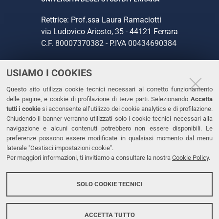
Rettrice: Prof.ssa Laura Ramaciotti
via Ludovico Ariosto, 35 - 44121 Ferrara
C.F. 80007370382 - P.IVA 00434690384
USIAMO I COOKIES
CONTATTI
Questo sito utilizza cookie tecnici necessari al corretto funzionamento
Tel. +39 0532 293111
delle pagine, e cookie di profilazione di terze parti. Selezionando
Accetta
Fax. +39 0532 293031
tutti i cookie
si acconsente all’utilizzo dei cookie analytics e di profilazione.
PEC
Chiudendo il banner verranno utilizzati solo i cookie tecnici necessari alla
navigazione e alcuni contenuti potrebbero non essere disponibili. Le
preferenze possono essere modificate in qualsiasi momento dal menu
LINKS
laterale "Gestisci impostazioni cookie".
Per maggiori informazioni, ti invitiamo a consultare la nostra
Cookie Policy
.
Accessibilità
Dichiarazione di accessibilità
SOLO COOKIE TECNICI
Protezione dati personali
Cookies
ACCETTA TUTTO