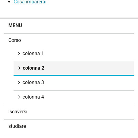
Cosa imparerai
N
MENU
a
v
Corso
i
g
colonna 1
a
z
colonna 2
i
o
colonna 3
n
e
colonna 4
Iscriversi
studiare