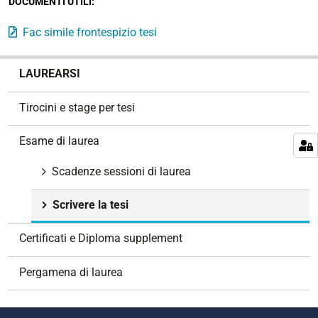
DOCUMENTI UTILI:
Fac simile frontespizio tesi
N
LAUREARSI
a
v
Tirocini e stage per tesi
i
g
Esame di laurea
a
z
Scadenze sessioni di laurea
i
o
Scrivere la tesi
n
e
Certificati e Diploma supplement
Pergamena di laurea