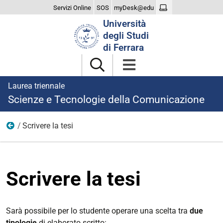
Servizi Online
SOS
myDesk@edu
Cerca
Università
nel
degli Studi
sito
di Ferrara
Laurea triennale
Scienze e Tecnologie della Comunicazione
Scrivere la tesi
Esame di laurea
Scrivere la tesi
Sarà possibile per lo studente operare una scelta tra
due
tipologie
di elaborato scritto: